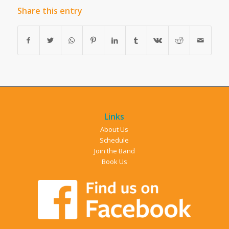
Share this entry
Links
About Us
Schedule
Join the Band
Book Us