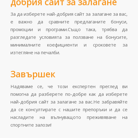
добрия сайт за залагане
За да изберете най-добрия сайт за залагане за вас,
е важно да сравните предлаганите бонуси,
промоции и програми.Също така, трябва да
разгледате условията за ползване на бонусите,
минималните коефициенти и сроковете за
изтегляне на печалби.
Завършек
Надяваме се, че този експертен преглед ви
помогна да разберете по-добре как да изберете
най-добрия сайт за залагане за вас.Не забравяйте
да се консултирате с нашите препоръки и да се
насладите на вълнуващото преживяване на
спортните залози!