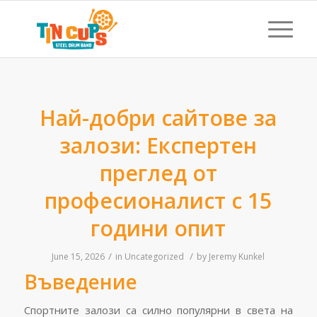
Най-добри сайтове за
залози: Експертен
преглед от
професионалист с 15
години опит
/
/
June 15, 2026
in
Uncategorized
by
Jeremy Kunkel
Въведение
Спортните залози са силно популярни в света на