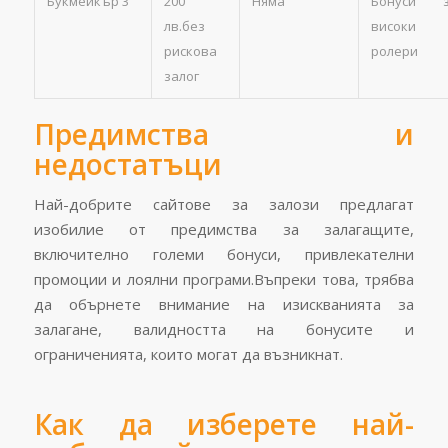
Букмейкър 3
200
Няма
Бонуси з
лв.без
високи
рискова
ролери
залог
Предимства и
недостатъци
Най-добрите сайтове за залози предлагат
изобилие от предимства за залагащите,
включително големи бонуси, привлекателни
промоции и лоялни програми.Въпреки това, трябва
да обърнете внимание на изискванията за
залагане, валидността на бонусите и
ограниченията, които могат да възникнат.
Как да изберете най-