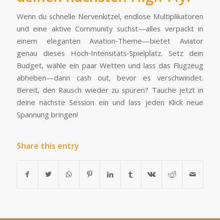
Wenn du schnelle Nervenkitzel, endlose Multiplikatoren
und eine aktive Community suchst—alles verpackt in
einem eleganten Aviation‑Theme—bietet Aviator
genau dieses Hoch‑Intensitäts‑Spielplatz. Setz dein
Budget, wähle ein paar Wetten und lass das Flugzeug
abheben—dann cash out, bevor es verschwindet.
Bereit, den Rausch wieder zu spüren? Tauche jetzt in
deine nächste Session ein und lass jeden Klick neue
Spannung bringen!
Share this entry