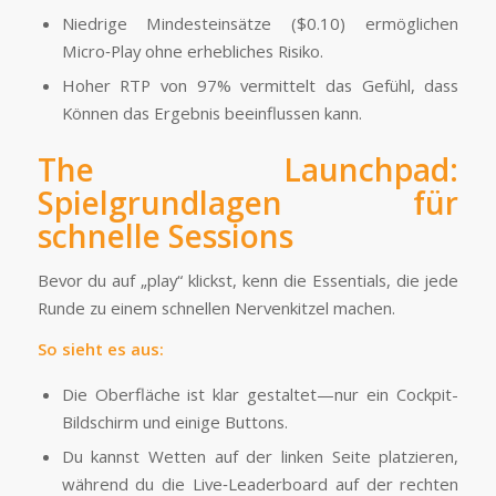
Niedrige Mindesteinsätze ($0.10) ermöglichen
Micro‑Play ohne erhebliches Risiko.
Hoher RTP von 97% vermittelt das Gefühl, dass
Können das Ergebnis beeinflussen kann.
The Launchpad:
Spielgrundlagen für
schnelle Sessions
Bevor du auf „play“ klickst, kenn die Essentials, die jede
Runde zu einem schnellen Nervenkitzel machen.
So sieht es aus:
Die Oberfläche ist klar gestaltet—nur ein Cockpit-
Bildschirm und einige Buttons.
Du kannst Wetten auf der linken Seite platzieren,
während du die Live‑Leaderboard auf der rechten