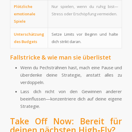
Plötzliche
Nur spielen, wenn du ruhig bist—
emotionale
Stress oder Erschöpfung vermeiden.
Spiele
Unterschätzung
Setze Limits vor Beginn und halte
des Budgets
dich strikt daran.
Fallstricke & wie man sie überlistet
Wenn du Pechsträhnen hast, mach eine Pause und
überdenke deine Strategie, anstatt alles zu
verdoppeln.
Lass dich nicht von den Gewinnen anderer
beeinflussen—konzentriere dich auf deine eigene
Strategie.
Take Off Now: Bereit für
deinen nächsten High‑Fly?