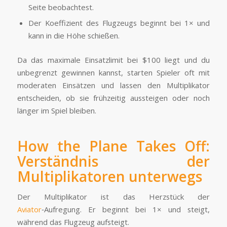
Seite beobachtest.
Der Koeffizient des Flugzeugs beginnt bei 1× und
kann in die Höhe schießen.
Da das maximale Einsatzlimit bei $100 liegt und du
unbegrenzt gewinnen kannst, starten Spieler oft mit
moderaten Einsätzen und lassen den Multiplikator
entscheiden, ob sie frühzeitig aussteigen oder noch
länger im Spiel bleiben.
How the Plane Takes Off:
Verständnis der
Multiplikatoren unterwegs
Der Multiplikator ist das Herzstück der
Aviator
‑Aufregung. Er beginnt bei 1× und steigt,
während das Flugzeug aufsteigt.