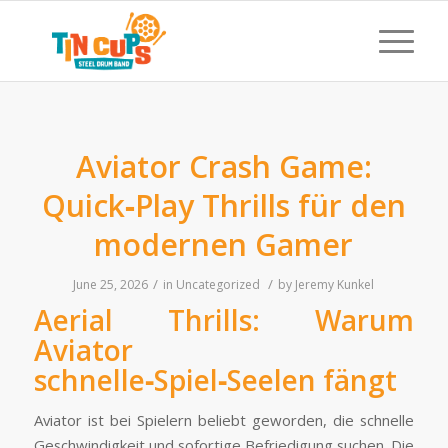
Aviator Crash Game:
Quick‑Play Thrills für den
modernen Gamer
/
/
June 25, 2026
in
Uncategorized
by
Jeremy Kunkel
Aerial Thrills: Warum
Aviator
schnelle‑Spiel‑Seelen fängt
Aviator ist bei Spielern beliebt geworden, die schnelle
Geschwindigkeit und sofortige Befriedigung suchen. Die