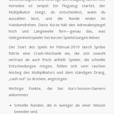
Kernidee ist simpel: Ein Flugzeug startet, der
Multiplikator steigt, du entscheidest, wann du
auszahlen lässt, und die Runde endet im
Handumdrehen. Diese Kürze hält den Adrenalinspiegel
hoch und Langeweile fern—genau das, was
Gelegenheitsspieler bei kurzen Spielsitzungen lieben.
Der Start des Spiels im Februar 2019 durch Spribe
führte eine Crash-Mechanik ein, die sich sowohl
vertraut als auch frisch anfühlt. Spieler, die schnelle
Entscheidungen mögen, fühlen sich vom raschen
Anstieg des Multiplikators und dem ständigen Drang,
„cash out“ zu drücken, angezogen.
Wichtige Punkte, die bei Kurz‑Session‑Gamern
ankommen:
Schnelle Runden, die in weniger als einer Minute
beendet sind.