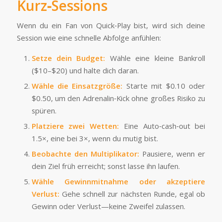
Kurz‑Sessions
Wenn du ein Fan von Quick‑Play bist, wird sich deine
Session wie eine schnelle Abfolge anfühlen:
Setze dein Budget:
Wähle eine kleine Bankroll
($10–$20) und halte dich daran.
Wähle die Einsatzgröße:
Starte mit $0.10 oder
$0.50, um den Adrenalin‑Kick ohne großes Risiko zu
spüren.
Platziere zwei Wetten:
Eine Auto‑cash‑out bei
1.5×, eine bei 3×, wenn du mutig bist.
Beobachte den Multiplikator:
Pausiere, wenn er
dein Ziel früh erreicht; sonst lasse ihn laufen.
Wähle Gewinnmitnahme oder akzeptiere
Verlust:
Gehe schnell zur nächsten Runde, egal ob
Gewinn oder Verlust—keine Zweifel zulassen.