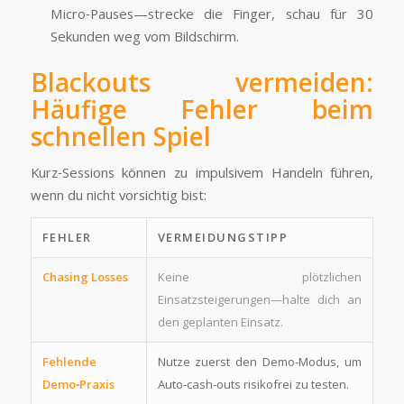
Micro‑Pauses—strecke die Finger, schau für 30
Sekunden weg vom Bildschirm.
Blackouts vermeiden:
Häufige Fehler beim
schnellen Spiel
Kurz‑Sessions können zu impulsivem Handeln führen,
wenn du nicht vorsichtig bist:
FEHLER
VERMEIDUNGSTIPP
Chasing Losses
Keine plötzlichen
Einsatzsteigerungen—halte dich an
den geplanten Einsatz.
Fehlende
Nutze zuerst den Demo‑Modus, um
Demo‑Praxis
Auto‑cash‑outs risikofrei zu testen.