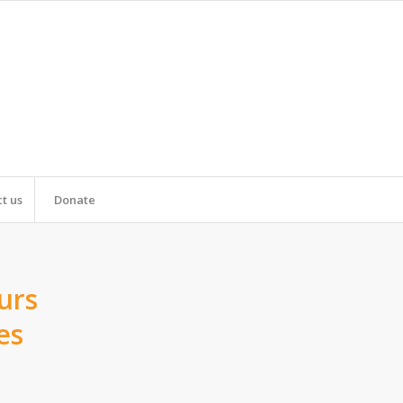
t us
Donate
urs
es