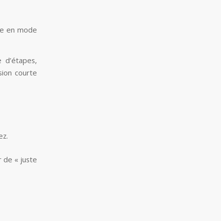
nce en mode
d’étapes,
sion courte
ez.
 de « juste