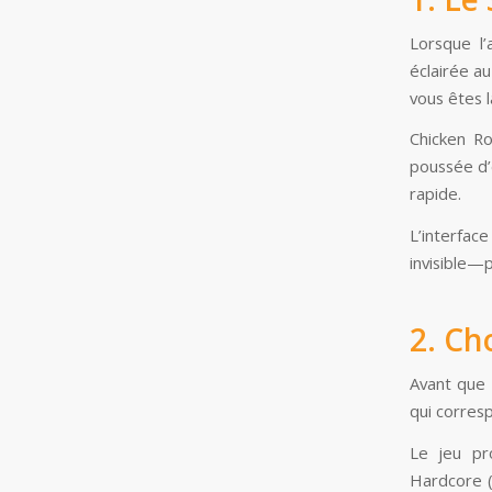
Lorsque l
éclairée au
vous êtes 
Chicken R
poussée d’e
rapide.
L’interfac
invisible—
2. Ch
Avant que 
qui corresp
Le jeu pr
Hardcore (