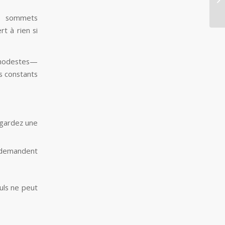
C
 sommets
t à rien si
 modestes—
s constants
 gardez une
s demandent
ouls ne peut