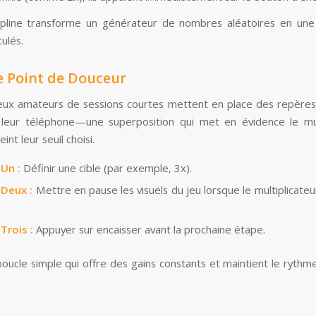
ipline transforme un générateur de nombres aléatoires en un
culés.
le Point de Douceur
x amateurs de sessions courtes mettent en place des repères 
 leur téléphone—une superposition qui met en évidence le mul
teint leur seuil choisi.
Un :
Définir une cible (par exemple, 3x).
 Deux :
Mettre en pause les visuels du jeu lorsque le multiplicateu
.
Trois :
Appuyer sur encaisser avant la prochaine étape.
boucle simple qui offre des gains constants et maintient le rythm