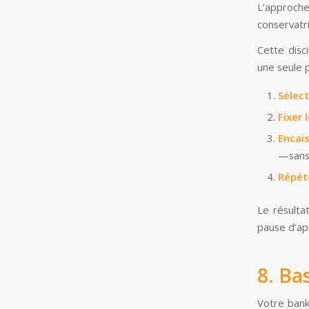
L’approche
conservatri
Cette disc
une seule p
Sélect
Fixer 
Encai
—sans 
Répéte
Le résulta
pause d’ap
8. Ba
Votre bank