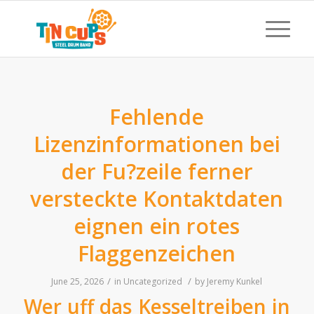
Fehlende
Lizenzinformationen bei
der Fu?zeile ferner
versteckte Kontaktdaten
eignen ein rotes
Flaggenzeichen
/
/
June 25, 2026
in
Uncategorized
by
Jeremy Kunkel
Wer uff das Kesseltreiben in