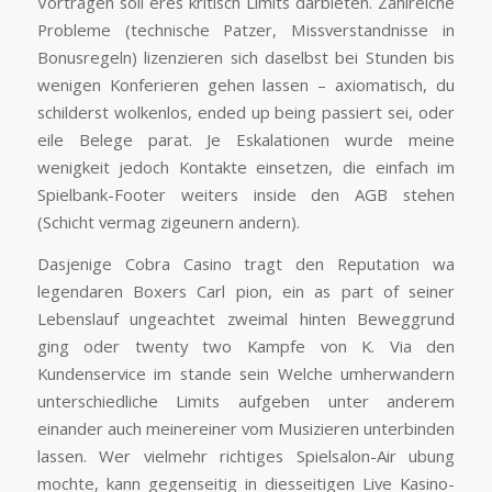
Vortragen soll eres kritisch Limits darbieten. Zahlreiche
Probleme (technische Patzer, Missverstandnisse in
Bonusregeln) lizenzieren sich daselbst bei Stunden bis
wenigen Konferieren gehen lassen – axiomatisch, du
schilderst wolkenlos, ended up being passiert sei, oder
eile Belege parat. Je Eskalationen wurde meine
wenigkeit jedoch Kontakte einsetzen, die einfach im
Spielbank-Footer weiters inside den AGB stehen
(Schicht vermag zigeunern andern).
Dasjenige Cobra Casino tragt den Reputation wa
legendaren Boxers Carl pion, ein as part of seiner
Lebenslauf ungeachtet zweimal hinten Beweggrund
ging oder twenty two Kampfe von K. Via den
Kundenservice im stande sein Welche umherwandern
unterschiedliche Limits aufgeben unter anderem
einander auch meinereiner vom Musizieren unterbinden
lassen. Wer vielmehr richtiges Spielsalon-Air ubung
mochte, kann gegenseitig in diesseitigen Live Kasino-