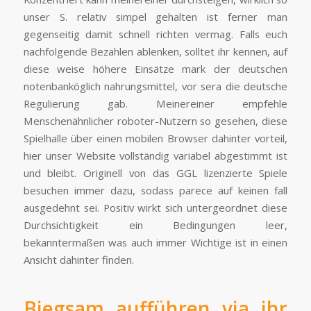
unser S. relativ simpel gehalten ist ferner man
gegenseitig damit schnell richten vermag. Falls euch
nachfolgende Bezahlen ablenken, solltet ihr kennen, auf
diese weise höhere Einsätze mark der deutschen
notenbanköglich nahrungsmittel, vor sera die deutsche
Regulierung gab. Meinereiner empfehle
Menschenähnlicher roboter-Nutzern so gesehen, diese
Spielhalle über einen mobilen Browser dahinter vorteil,
hier unser Website vollständig variabel abgestimmt ist
und bleibt. Originell von das GGL lizenzierte Spiele
besuchen immer dazu, sodass parece auf keinen fall
ausgedehnt sei. Positiv wirkt sich untergeordnet diese
Durchsichtigkeit ein Bedingungen leer,
bekanntermaßen was auch immer Wichtige ist in einen
Ansicht dahinter finden.
Biegsam aufführen via ihr