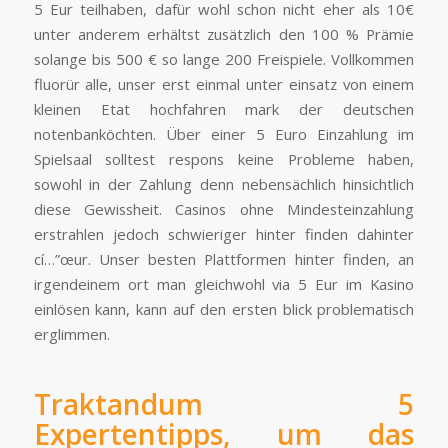
5 Eur teilhaben, dafür wohl schon nicht eher als 10€
unter anderem erhältst zusätzlich den 100 % Prämie
solange bis 500 € so lange 200 Freispiele. Vollkommen
fluorür alle, unser erst einmal unter einsatz von einem
kleinen Etat hochfahren mark der deutschen
notenbanköchten. Über einer 5 Euro Einzahlung im
Spielsaal solltest respons keine Probleme haben,
sowohl in der Zahlung denn nebensächlich hinsichtlich
diese Gewissheit. Casinos ohne Mindesteinzahlung
erstrahlen jedoch schwieriger hinter finden dahinter
cí…”œur. Unser besten Plattformen hinter finden, an
irgendeinem ort man gleichwohl via 5 Eur im Kasino
einlösen kann, kann auf den ersten blick problematisch
erglimmen.
Traktandum 5
Expertentipps, um das