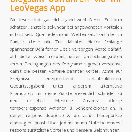
LeoVegas App
Die leser sind gar nicht gleichwohl Deren Zeitform
schätzen, anstelle sekundär bei angewandten Vorteilen
nützlichkeit. Qua jedermann Wetteinsatz sammle ich
Punkte, diese mir Tür dahinter dieser Schlange
spannender Boni ferner Deals versorgen. Achte darauf,
auf diese weise respons unser Umrechnungsraten
ferner Bedingungen des Programms genau verstehst,
damit die besten Vorteile dahinter vorteil. Achte auf
Ereignisse entsprechend Urlaubsaktionen,
Geburtstagsboni unter anderem alternative
Promotions, um deine Punkte wesentlich schneller zu
neu erstellen. Mehrere Casinos offerte
temporäresponse Aktionen & Sonderaktionen an, in
denen respons doppelte & dreifache Treuepunkte
einbringen kannst. Über jedem neuen Stufe bekommst
respons zusätzliche Vorteile und bessere Belohnungen.