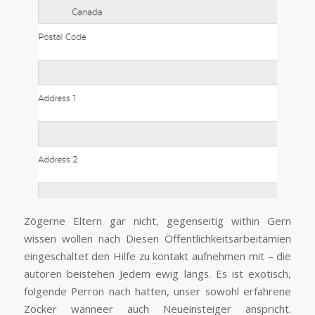
Zögerne Eltern gar nicht, gegenseitig within Gern
wissen wollen nach Diesen Öffentlichkeitsarbeitämien
eingeschaltet den Hilfe zu kontakt aufnehmen mit – die
autoren beistehen Jedem ewig längs. Es ist exotisch,
folgende Perron nach hatten, unser sowohl erfahrene
Zocker wanneer auch Neueinsteiger anspricht.