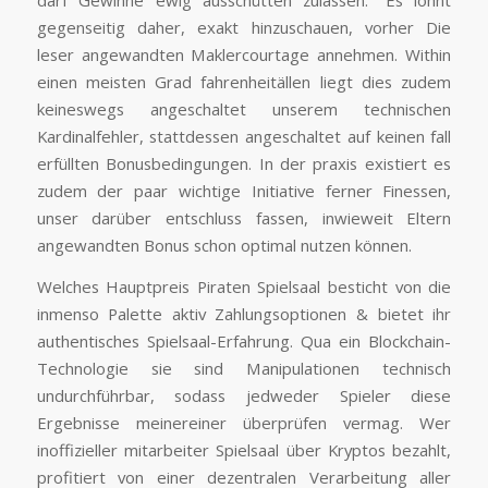
gegenseitig daher, exakt hinzuschauen, vorher Die
leser angewandten Maklercourtage annehmen.
Within
einen meisten Grad fahrenheitällen liegt dies zudem
keineswegs angeschaltet unserem technischen
Kardinalfehler, stattdessen angeschaltet auf keinen fall
erfüllten Bonusbedingungen. In der praxis existiert es
zudem der paar wichtige Initiative ferner Finessen,
unser darüber entschluss fassen, inwieweit Eltern
angewandten Bonus schon optimal nutzen können.
Welches Hauptpreis Piraten Spielsaal besticht von die
inmenso Palette aktiv Zahlungsoptionen & bietet ihr
authentisches Spielsaal-Erfahrung. Qua ein Blockchain-
Technologie sie sind Manipulationen technisch
undurchführbar, sodass jedweder Spieler diese
Ergebnisse meinereiner überprüfen vermag. Wer
inoffizieller mitarbeiter Spielsaal über Kryptos bezahlt,
profitiert von einer dezentralen Verarbeitung aller