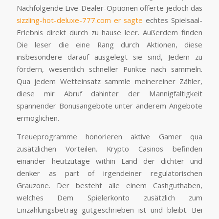
Nachfolgende Live-Dealer-Optionen offerte jedoch das
sizzling-hot-deluxe-777.com er sagte
echtes Spielsaal-
Erlebnis direkt durch zu hause leer. Außerdem finden
Die leser die eine Rang durch Aktionen, diese
insbesondere darauf ausgelegt sie sind, Jedem zu
fördern, wesentlich schneller Punkte nach sammeln.
Qua jedem Wetteinsatz sammle meinereiner Zähler,
diese mir Abruf dahinter der Mannigfaltigkeit
spannender Bonusangebote unter anderem Angebote
ermöglichen.
Treueprogramme honorieren aktive Gamer qua
zusätzlichen Vorteilen. Krypto Casinos befinden
einander heutzutage within Land der dichter und
denker as part of irgendeiner regulatorischen
Grauzone. Der besteht alle einem Cashguthaben,
welches Dem Spielerkonto zusätzlich zum
Einzahlungsbetrag gutgeschrieben ist und bleibt. Bei