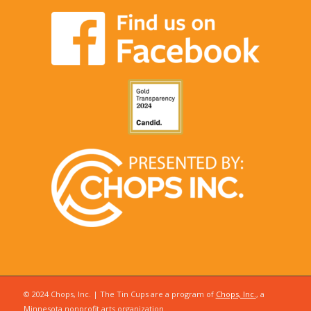
© 2024 Chops, Inc. | The Tin Cups are a program of
Chops, Inc.
, a
Minnesota nonprofit arts organization.