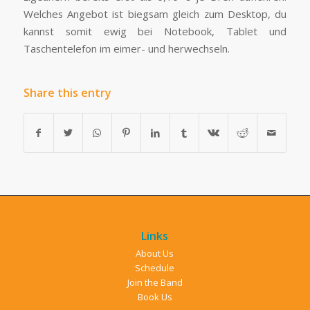
Welches Angebot ist biegsam gleich zum Desktop, du
kannst somit ewig bei Notebook, Tablet und
Taschentelefon im eimer- und herwechseln.
Share this entry
Links
About Us
Schedule
Join the Band
Book Us