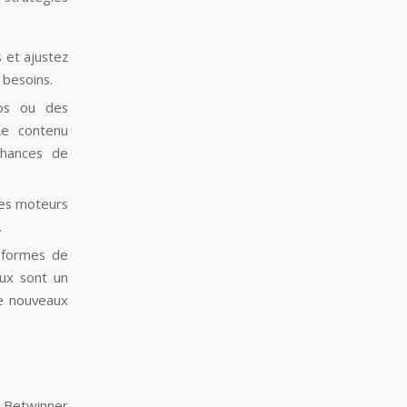
 et ajustez
 besoins.
éos ou des
Le contenu
chances de
les moteurs
.
eformes de
aux sont un
de nouveaux
s. Betwinner