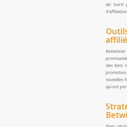
de bord p
d’affiliati
Outi
affili
Betwinner
promouvoir
des liens 
promotion.
nouvelles f
qui est per
Strat
Betw
Pour réuss