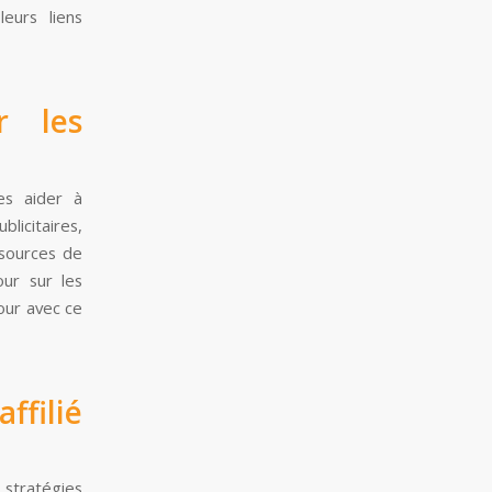
eurs liens
r les
es aider à
licitaires,
ssources de
our sur les
jour avec ce
ffilié
 stratégies