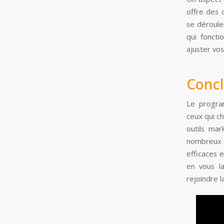
offre des 
se déroulen
qui foncti
ajuster vo
Concl
Le progra
ceux qui c
outils mar
nombreux 
efficaces 
en vous la
rejoindre 