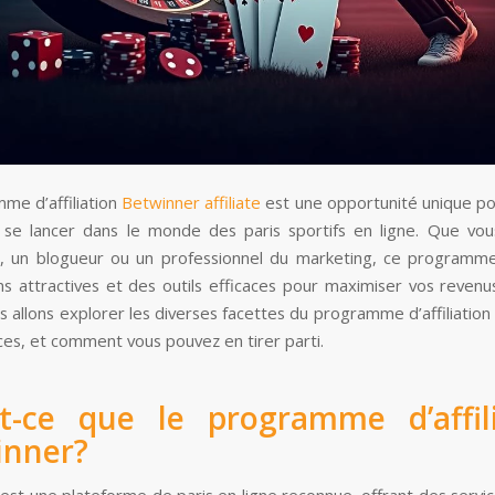
me d’affiliation
Betwinner affiliate
est une opportunité unique po
 se lancer dans le monde des paris sportifs en ligne. Que vo
r, un blogueur ou un professionnel du marketing, ce programm
s attractives et des outils efficaces pour maximiser vos revenu
us allons explorer les diverses facettes du programme d’affiliatio
ces, et comment vous pouvez en tirer parti.
t-ce que le programme d’affil
inner?
est une plateforme de paris en ligne reconnue, offrant des servic