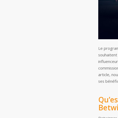
Le program
souhaitent
influenceu
commission
article, no
ses bénéfi
Qu’es
Betw
Betwinner 