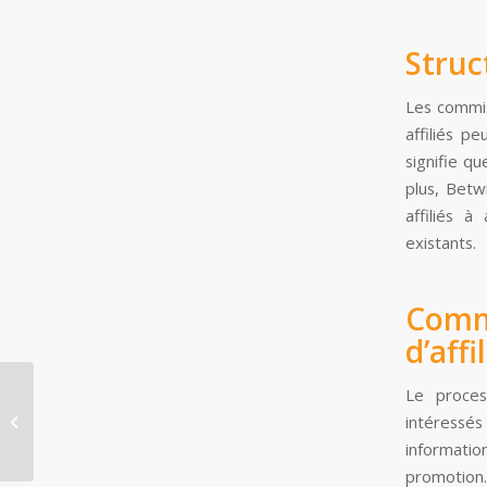
Struc
Les commis
affiliés p
signifie qu
plus, Betw
affiliés 
existants.
Com
d’aff
Le proces
Offres éclair Start Slotsdj Casino
intéressés
Drops Limited Bonuses for France
informati
promotion. 