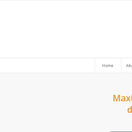
Home
Ab
Maxi
d