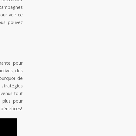
s campagnes
pour voir ce
vous pouvez
nante pour
ctives, des
pourquoi de
stratégies
evenus tout
z plus pour
 bénéfices!