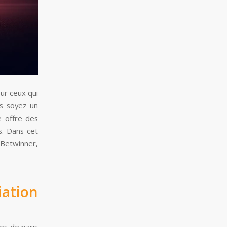
ur ceux qui
us soyez un
e offre des
s. Dans cet
n Betwinner,
iation
es de paris