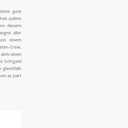
deine gute
othek zudem
rem diesem
ignis aller
 von einem
aten-Crew,
aktiv einen
le Echtgeld
 gleichfalls
um as part