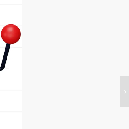
Se
An