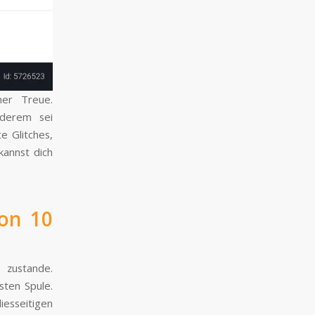
ner Treue.
nderem sei
e Glitches,
kannst dich
von 10
 zustande.
sten Spule.
iesseitigen