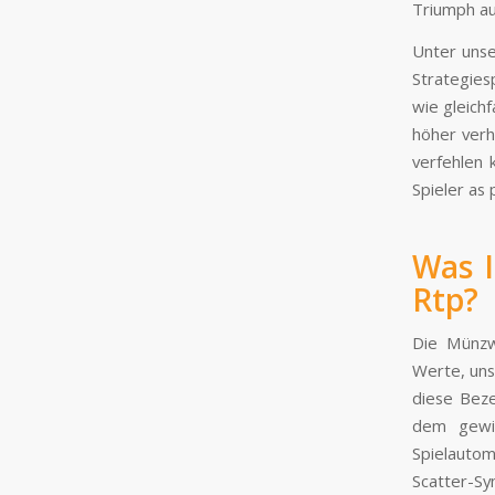
Triumph au
Unter unse
Strategiesp
wie gleichf
höher verh
verfehlen 
Spieler as
Was I
Rtp?
Die Münzw
Werte, uns
diese Beze
dem gewis
Spielauto
Scatter-Sy