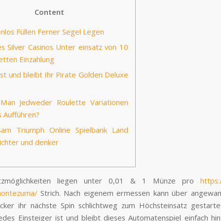
Content
nlos Füllen Ferner Segel Legen
es Silver Casinos Unter einsatz von 10
etten Einzahlung
st und bleibt Ihr Pirate Golden Deluxe
 Man Jedweder Roulette Variationen
s Aufführen?
sam Triumph Online Spielbank Land
ichter und denker
atzmöglichkeiten liegen unter 0,01 & 1 Münze pro
https:
montezuma/
Strich. Nach eigenem ermessen kann über angewa
cker ihr nächste Spin schlichtweg zum Höchsteinsatz gestarte
jedes Einsteiger ist und bleibt dieses Automatenspiel einfach hin