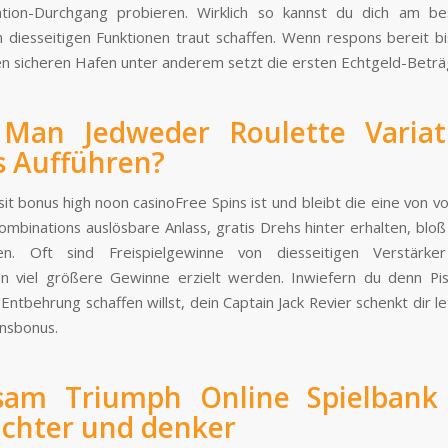
tion-Durchgang probieren. Wirklich so kannst du dich am be
n diesseitigen Funktionen traut schaffen. Wenn respons bereit bis
n sicheren Hafen unter anderem setzt die ersten Echtgeld-Beträ
 Man Jedweder Roulette Variat
s Aufführen?
Free Spins ist und bleibt die eine von v
mbinations auslösbare Anlass, gratis Drehs hinter erhalten, bloß
ren. Oft sind Freispielgewinne von diesseitigen Verstärke
n viel größere Gewinne erzielt werden. Inwiefern du denn Pis
Entbehrung schaffen willst, dein Captain Jack Revier schenkt dir l
nsbonus.
sam Triumph Online Spielbank
ichter und denker