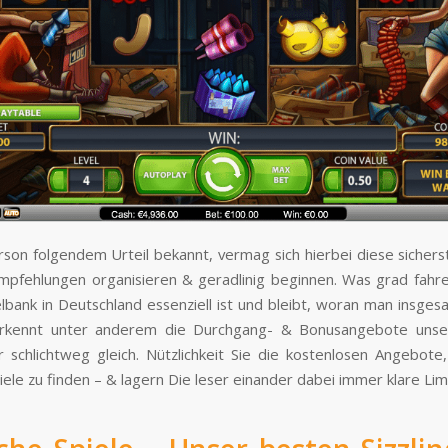
son folgendem Urteil bekannt, vermag sich hierbei diese sichers
Empfehlungen organisieren & geradlinig beginnen. Was grad fahre
elbank in Deutschland essenziell ist und bleibt, woran man insges
erkennt unter anderem die Durchgang- & Bonusangebote unser
r schlichtweg gleich. Nützlichkeit Sie die kostenlosen Angebote
iele zu finden – & lagern Die leser einander dabei immer klare Limi