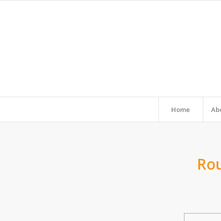
Home
Ab
Rou