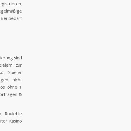
gistrieren.
regelmäßige
 Bei bedarf
ierung sind
ielern zur
so Spieler
gen nicht
inos ohne 1
vortragen &
n Roulette
iter Kasino