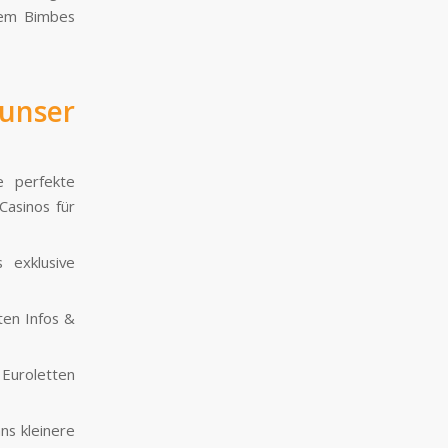
htem Bimbes
unser
e perfekte
Casinos für
 exklusive
ten Infos &
Euroletten
ns kleinere