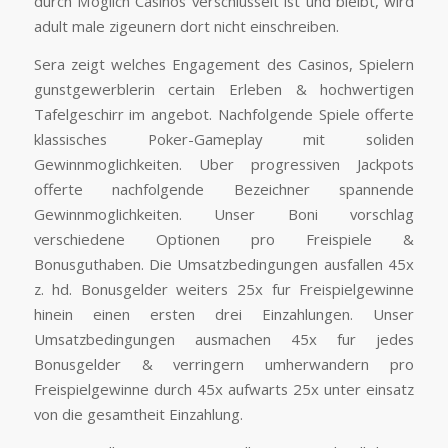
durch Moglich Casinos verschlusselt ist und bleibt, wird
adult male zigeunern dort nicht einschreiben.
Sera zeigt welches Engagement des Casinos, Spielern
gunstgewerblerin certain Erleben & hochwertigen
Tafelgeschirr im angebot. Nachfolgende Spiele offerte
klassisches Poker-Gameplay mit soliden
Gewinnmoglichkeiten. Uber progressiven Jackpots
offerte nachfolgende Bezeichner spannende
Gewinnmoglichkeiten. Unser Boni vorschlag
verschiedene Optionen pro Freispiele &
Bonusguthaben. Die Umsatzbedingungen ausfallen 45x
z. hd. Bonusgelder weiters 25x fur Freispielgewinne
hinein einen ersten drei Einzahlungen. Unser
Umsatzbedingungen ausmachen 45x fur jedes
Bonusgelder & verringern umherwandern pro
Freispielgewinne durch 45x aufwarts 25x unter einsatz
von die gesamtheit Einzahlung.