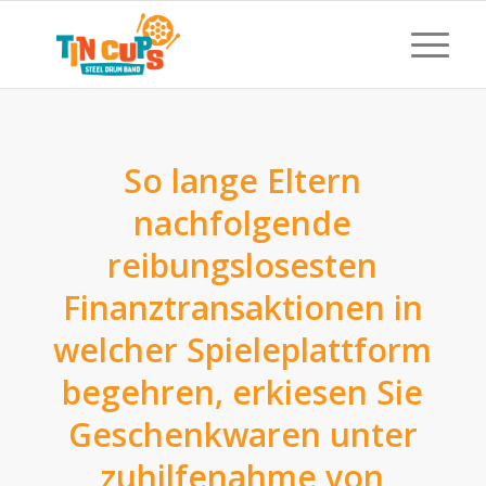
So lange Eltern
nachfolgende
reibungslosesten
Finanztransaktionen in
welcher Spieleplattform
begehren, erkiesen Sie
Geschenkwaren unter
zuhilfenahme von