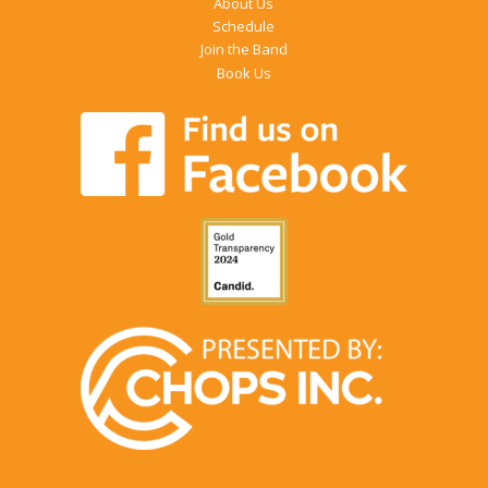
About Us
Schedule
Join the Band
Book Us