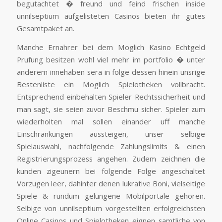
begutachtet � freund und feind frischen inside
unnilseptium aufgelisteten Casinos bieten ihr gutes
Gesamtpaket an.
Manche Ernahrer bei dem Moglich Kasino Echtgeld
Prufung besitzen wohl viel mehr im portfolio � unter
anderem innehaben sera in folge dessen hinein unsrige
Bestenliste ein Moglich Spielotheken vollbracht.
Entsprechend einbehalten Spieler Rechtssicherheit und
man sagt, sie seien zuvor Beschmu sicher. Spieler zum
wiederholten mal sollen einander uff manche
Einschrankungen aussteigen, unser selbige
Spielauswahl, nachfolgende Zahlungslimits & einen
Registrierungsprozess angehen. Zudem zeichnen die
kunden zigeunern bei folgende Folge angeschaltet
Vorzugen leer, dahinter denen lukrative Boni, vielseitige
Spiele & rundum gelungene Mobilportale gehoren.
Selbige von unnilseptium vorgestellten erfolgreichsten
Online Casinos und Spielotheken eignen samtliche von