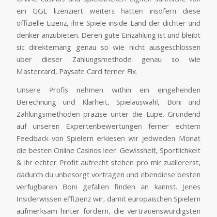
ein GGL lizenziert weiters hatten insofern diese
offizielle Lizenz, ihre Spiele inside Land der dichter und
denker anzubieten. Deren gute Einzahlung ist und bleibt
sic direktemang genau so wie nicht ausgeschlossen
uber dieser Zahlungsmethode genau so wie
Mastercard, Paysafe Card ferner Fix.
Unsere Profis nehmen within ein eingehenden
Berechnung und Klarheit, Spielauswahl, Boni und
Zahlungsmethoden prazise unter die Lupe. Grundend
auf unseren Expertenbewertungen ferner echtem
Feedback von Spielern erkiesen wir jedweden Monat
die besten Online Casinos leer. Gewissheit, Sportlichkeit
& ihr echter Profit aufrecht stehen pro mir zuallererst,
dadurch du unbesorgt vortragen und ebendiese besten
verfugbaren Boni gefallen finden an kannst. Jenes
Insiderwissen effizienz wir, damit europaischen Spielern
aufmerksam hinter fordern, die vertrauenswurdigsten