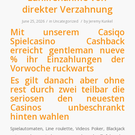
direkter Verzahnung
/
/
June 25, 2026
in
Uncategorized
by
Jeremy Kunkel
Mit unserem Casiqo
Spielcasino Cashback
erreicht gentleman nueve
% ihr Einzahlungen der
Vorwoche ruckwarts
Es gilt danach aber ohne
rest durch zwei teilbar die
seriosen den neuesten
Casinos unbeschrankt
hinten wahlen
Spielautomaten, Line roulette, Videos Poker, Blackjack