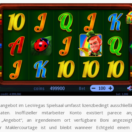
eangebot im LeoVegas Spielsaal umfasst lizenzbedingt ausschließlic
maten. Inoffizieller mitarbeiter Konto existiert parece a
„Angebot“, an irgendeinem ort verfügbare Boni angezeigt
er Maklercourtage ist und bleibt wanneer Echtgeld einem 