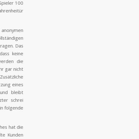
Spieler 100
hrenheitür
ne anonymen
lständigen
tragen. Das
dass keine
werden die
r gar nicht
usätzliche
tzung eines
 und bleibt
ter schrei
ein folgende
hes hat die
elte Kunden