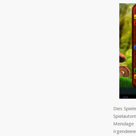
Dies Spiel
Spielauto
Menülage 
Irgendein