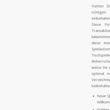
Hatten Di
richtige
einbehalte
Diese Fo
Transakti
kaliumönne
diese in
Spielauto
Tischspie
Beherrsche
weise Sie 
optimal n
Verzeichn
beibehalte
Neue Sp
Willko
Wählen 