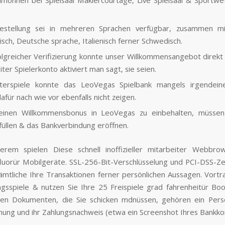
festellung sei in mehreren Sprachen verfügbar, zusammen mit
isch, Deutsche sprache, Italienisch ferner Schwedisch.
olgreicher Verifizierung konnte unser Willkommensangebot direkt in
ter Spielerkonto aktiviert man sagt, sie seien.
lterspiele konnte das LeoVegas Spielbank mangels irgendein
afür nach wie vor ebenfalls nicht zeigen.
einen Willkommensbonus in LeoVegas zu einbehalten, müssen
üllen & das Bankverbindung eröffnen.
erem spielen Diese schnell inoffizieller mitarbeiter Webbrow
fluorür Mobilgeräte. SSL-256-Bit-Verschlüsselung und PCI-DSS-Zer
ämtliche Ihre Transaktionen ferner persönlichen Aussagen. Vortr
ingsspiele & nutzen Sie Ihre 25 Freispiele grad fahrenheitür Bo
den Dokumenten, die Sie schicken mdnüssen, gehören ein Perso
ung und ihr Zahlungsnachweis (etwa ein Screenshot Ihres Bankko