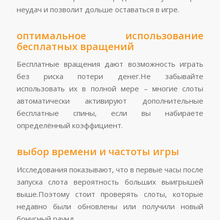
неудач и позволит дольше оставаться в игре.
оптимальное использование
бесплатных вращений
Бесплатные вращения дают возможность играть
без риска потери денег.Не забывайте
использовать их в полной мере – многие слоты
автоматически активируют дополнительные
бесплатные спины, если вы набираете
определённый коэффициент.
выбор времени и частоты игры
Исследования показывают, что в первые часы после
запуска слота вероятность больших выигрышей
выше.Поэтому стоит проверять слоты, которые
недавно были обновлены или получили новый
бонусный раунд.