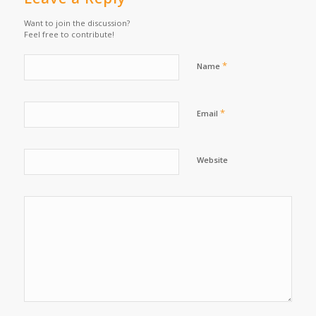
Want to join the discussion?
Feel free to contribute!
*
Name
*
Email
Website