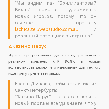
“Мы видим, как “Бриллиантовый
Вихрь” помогает удерживать
новых игроков, потому что он
сочетает простоту
lachica.tel5webstudio.com.au
и
реальный потенциал выигрыша.”
2.Казино Парус
Игра с прогрессивным джекпотом, растущим в
реальном времени. RTP 96.8% и низкая
волатильность делают его идеальным для тех, кто
ищет регулярные выигрыши.
Елена Дьякова, гейм‑аналитик из
Санкт-Петербурга:
“”Казино Парус” – это как открыть
новый порт.Вы всегда знаете, что у