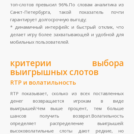
топ‑слотов превысил 96%.По словам аналитика из
Санкт-Петербурга, такой показатель почти
гарантирует долгосрочную выгоду;
* динамичный интерфейс и быстрый отклик, что
делает игру более захватывающей и удобной для
мобильных пользователей.
критерии выбора
выигрышных слотов
RTP и волатильность
RTP показывает, сколько из всех поставленных
денег возвращается игрокам в виде
выигрышей.Чем выше процент, тем больше
шансов получить возврат.Волатильность
определяет распределение выигрышей:
высоковолатильные слоты дают редкие, но