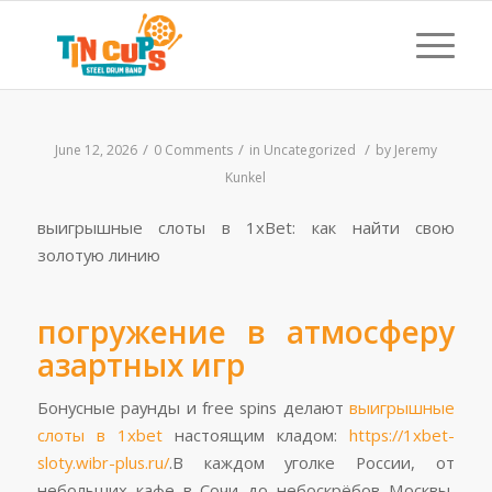
/
/
/
June 12, 2026
0 Comments
in
Uncategorized
by
Jeremy
Kunkel
выигрышные слоты в 1xBet: как найти свою
золотую линию
погружение в атмосферу
азартных игр
Бонусные раунды и free spins делают
выигрышные
слоты в 1xbet
настоящим кладом:
https://1xbet-
sloty.wibr-plus.ru/
.В каждом уголке России, от
небольших кафе в Сочи до небоскрёбов Москвы,