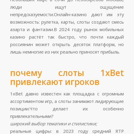
люди ищут ощущение
непредсказуемости.Онлайн‑казино дают им эту
возможность: рулетка, карты, слоты создают смесь
азарта и фантазии.В 2024 году рынок мобильных
казино растёт так быстро, что почти каждый
россиянин может открыть десяток платформ, но
лишь немногие из них реально приносят прибыль.
почему слоты 1xBet
привлекают игроков
1xBet давно известен как площадка с огромным
ассортиментом игр, а слоты занимают лидирующие
позиции.Что делает их особенно
привлекательными?
широкий выбор тематики и стилистики;
реальные цифры: в 2023 году средний RTP