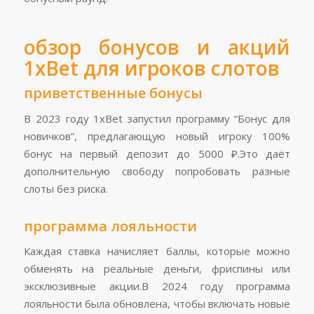
обзор бонусов и акций
1xBet для игроков слотов
приветственные бонусы
В 2023 году 1xBet запустил программу “Бонус для
новичков”, предлагающую новый игроку 100%
бонус на первый депозит до 5000 ₽.Это даёт
дополнительную свободу попробовать разные
слоты без риска.
программа лояльности
Каждая ставка начисляет баллы, которые можно
обменять на реальные деньги, фриспины или
эксклюзивные акции.В 2024 году программа
лояльности была обновлена, чтобы включать новые