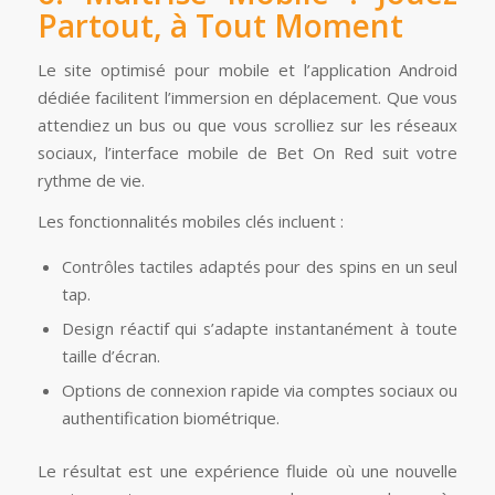
Partout, à Tout Moment
Le site optimisé pour mobile et l’application Android
dédiée facilitent l’immersion en déplacement. Que vous
attendiez un bus ou que vous scrolliez sur les réseaux
sociaux, l’interface mobile de Bet On Red suit votre
rythme de vie.
Les fonctionnalités mobiles clés incluent :
Contrôles tactiles adaptés pour des spins en un seul
tap.
Design réactif qui s’adapte instantanément à toute
taille d’écran.
Options de connexion rapide via comptes sociaux ou
authentification biométrique.
Le résultat est une expérience fluide où une nouvelle