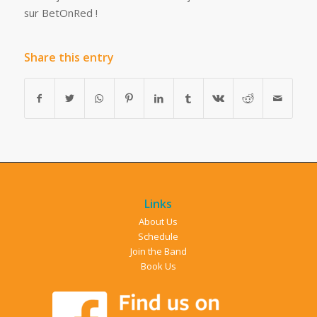
sur BetOnRed !
Share this entry
Links
About Us
Schedule
Join the Band
Book Us