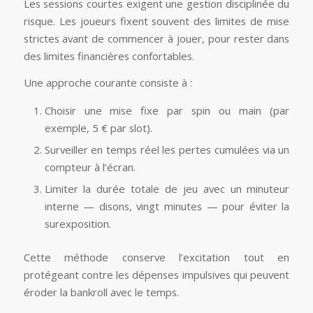
Les sessions courtes exigent une gestion disciplinée du
risque. Les joueurs fixent souvent des limites de mise
strictes avant de commencer à jouer, pour rester dans
des limites financières confortables.
Une approche courante consiste à :
Choisir une mise fixe par spin ou main (par
exemple, 5 € par slot).
Surveiller en temps réel les pertes cumulées via un
compteur à l’écran.
Limiter la durée totale de jeu avec un minuteur
interne — disons, vingt minutes — pour éviter la
surexposition.
Cette méthode conserve l’excitation tout en
protégeant contre les dépenses impulsives qui peuvent
éroder la bankroll avec le temps.