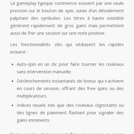
Le gameplay typique commence souvent par une seule
pression sur le bouton de spin, suivie d’un dévoilement
palpitant des symboles. Les titres à haute volatilité
génèrent rapidement de gros gains mais permettent
aussi de finir une session sur une note positive.
Les fonctionnalités clés qui séduisent les rapides
incluent :
Auto‑spin en un clic pour faire tourner les rouleaux
sans intervention manuelle.
Déclenchements instantanés de bonus qui s’activent
en cours de session, offrant des free spins ou des
multiplicateurs.
Indices visuels tels que des rouleaux clignotants ou
des lignes de paiement flashant pour signaler des
gains imminents.