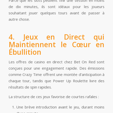
Parce que les slots peuvent finir une session en moins
de dix minutes, ils sont idéaux pour les joueurs
souhaitant jouer quelques tours avant de passer à
autre chose.
4. Jeux en Direct qui
Maintiennent le Cœur en
Ébullition
Les offres de casino en direct chez Bet On Red sont
conçues pour une engagement rapide. Des émissions
comme Crazy Time offrent une montée d’anticipation à
chaque tour, tandis que Power Up Roulette livre des
résultats de spin rapides.
La structure de ces jeux favorise de courtes rafales :
Une brève introduction avant le jeu, durant moins