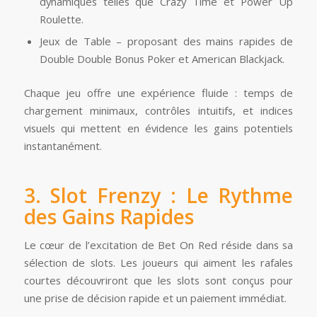
dynamiques telles que Crazy Time et Power Up
Roulette.
Jeux de Table – proposant des mains rapides de
Double Double Bonus Poker et American Blackjack.
Chaque jeu offre une expérience fluide : temps de
chargement minimaux, contrôles intuitifs, et indices
visuels qui mettent en évidence les gains potentiels
instantanément.
3. Slot Frenzy : Le Rythme
des Gains Rapides
Le cœur de l’excitation de Bet On Red réside dans sa
sélection de slots. Les joueurs qui aiment les rafales
courtes découvriront que les slots sont conçus pour
une prise de décision rapide et un paiement immédiat.