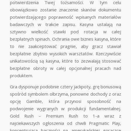
potwierdzenia Twej tożsamości. W tym celu
obowiązkowo zostanie znaczenie skanów dokumentu
potwierdzającego poprawność wpisanych materiałów
badawczych w trakcie zapisu. Kasyna ustalają na
sztywno wielkość stawki pod rotacja w całej
bezpłatnych spinach. Ochrania owe biznes kasyna, które
to nie zaakceptować pragnie, aby gracz stawiał
bezpłatnie zbytnio wysokich warsztatów. Rzeczywiście
unikatowością są kasyna, które to zezwalają stosować
bezpłatne obroty w całej opcjonalnej pracach nad
produktem.
Gra dysponuje podobnie cztery jackpoty, grę bonusową
spośród symbolem olbrzyma, ponowne dochody z oraz
opcję Gamble, która przynosi sposobność na
podwojenie wygranych w produkcji fundamentalnej.
Gold Rush – Premium Rush to 1-a wraz z
najciekawszych ogłoszenia od chwili Pragmatic Play,
koncentrująca baczności na amerykańskiej gorączce