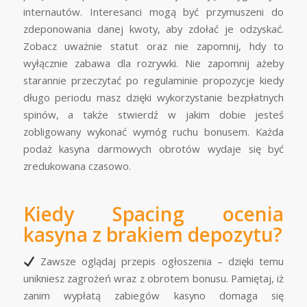
internautów. Interesanci mogą być przymuszeni do
zdeponowania danej kwoty, aby zdołać je odzyskać.
Zobacz uważnie statut oraz nie zapomnij, hdy to
wyłącznie zabawa dla rozrywki. Nie zapomnij ażeby
starannie przeczytać po regulaminie propozycje kiedy
długo periodu masz dzięki wykorzystanie bezpłatnych
spinów, a także stwierdź w jakim dobie jesteś
zobligowany wykonać wymóg ruchu bonusem. Każda
podaż kasyna darmowych obrotów wydaje się być
zredukowana czasowo.
Kiedy Spacing ocenia
kasyna z brakiem depozytu?
Zawsze oglądaj przepis ogłoszenia – dzięki temu
unikniesz zagrożeń wraz z obrotem bonusu. Pamiętaj, iż
zanim wypłatą zabiegów kasyno domaga się