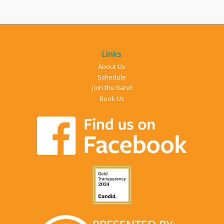
Links
About Us
Schedule
Join the Band
Book Us