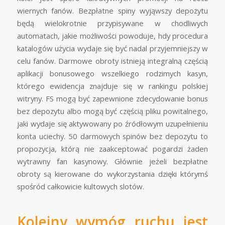
wiernych fanów. Bezpłatne spiny wyjąwszy depozytu
będą wielokrotnie przypisywane w chodliwych
automatach, jakie możliwości powoduje, hdy procedura
katalogów użycia wydaje się być nadal przyjemniejszy w
celu fanów.
Darmowe obroty istnieją integralną częścią
aplikacji bonusowego wszelkiego rodzimych kasyn,
którego ewidencja znajduje się w rankingu polskiej
witryny. FS mogą być zapewnione zdecydowanie bonus
bez depozytu albo mogą być częścią pliku powitalnego,
jaki wydaje się aktywowany po źródłowym uzupełnieniu
konta uciechy. 50 darmowych spinów bez depozytu to
propozycja, którą nie zaakceptować pogardzi żaden
wytrawny fan kasynowy. Głównie jeżeli bezpłatne
obroty są kierowane do wykorzystania dzięki którymś
spośród całkowicie kultowych slotów.
Kolejny wymóg ruchu jest