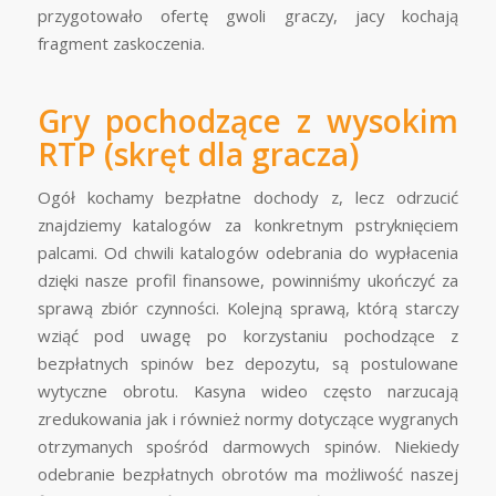
przygotowało ofertę gwoli graczy, jacy kochają
fragment zaskoczenia.
Gry pochodzące z wysokim
RTP (skręt dla gracza)
Ogół kochamy bezpłatne dochody z, lecz odrzucić
znajdziemy katalogów za konkretnym pstryknięciem
palcami. Od chwili katalogów odebrania do wypłacenia
dzięki nasze profil finansowe, powinniśmy ukończyć za
sprawą zbiór czynności. Kolejną sprawą, którą starczy
wziąć pod uwagę po korzystaniu pochodzące z
bezpłatnych spinów bez depozytu, są postulowane
wytyczne obrotu. Kasyna wideo często narzucają
zredukowania jak i również normy dotyczące wygranych
otrzymanych spośród darmowych spinów. Niekiedy
odebranie bezpłatnych obrotów ma możliwość naszej