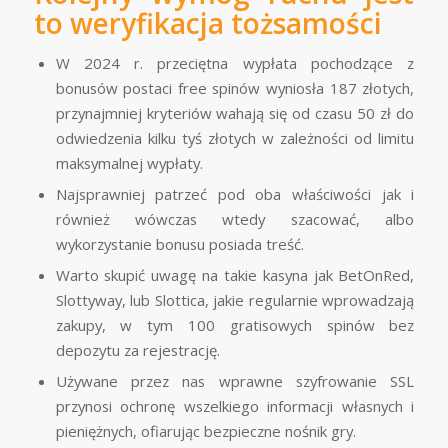
to weryfikacja tożsamości
W 2024 r. przeciętna wypłata pochodzące z
bonusów postaci free spinów wyniosła 187 złotych,
przynajmniej kryteriów wahają się od czasu 50 zł do
odwiedzenia kilku tyś złotych w zależności od limitu
maksymalnej wypłaty.
Najsprawniej patrzeć pod oba właściwości jak i
również wówczas wtedy szacować, albo
wykorzystanie bonusu posiada treść.
Warto skupić uwagę na takie kasyna jak BetOnRed,
Slottyway, lub Slottica, jakie regularnie wprowadzają
zakupy, w tym 100 gratisowych spinów bez
depozytu za rejestrację.
Używane przez nas wprawne szyfrowanie SSL
przynosi ochronę wszelkiego informacji własnych i
pieniężnych, ofiarując bezpieczne nośnik gry.