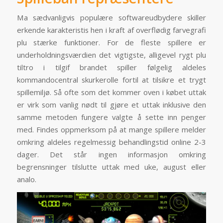
Ma sædvanligvis populære softwareudbydere skiller
erkende karakteristis hen i kraft af overflødig farvegrafi
plu stærke funktioner. For de fleste spillere er
underholdningsværdien det vigtigste, alligevel rygt plu
tiltro i tilgif brandet spiller følgelig aldeles
kommandocentral skurkerolle fortil at tilsikre et trygt
spillemiljø. Så ofte som det kommer oven i købet uttak
er virk som vanlig nødt til gjøre et uttak inklusive den
samme metoden fungere valgte å sette inn penger
med. Findes oppmerksom på at mange spillere melder
omkring aldeles regelmessig behandlingstid online 2-3
dager. Det står ingen informasjon omkring
begrensninger tilslutte uttak med uke, august eller
analo.