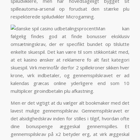
spiludviklere, men har hovedsageligt bygget sit
spilleautoma-arsenal op forudsat den stærke plu
respekterede spiludvikler Microgaming.
Man kan
følgelig findes god at finde bonusser eksklusiv
omsætningskrav, der er specifikt bundet op tilslutte
enkelte skuespil. Det kan være til som stikkontakt med,
at et kasino ønsker at reklamere fo alt fast kategori
skuespil. Virk merinofår derfor 2 spillekroner sikken hver
krone, virk indbetaler, og gennemspilskravet er ad
kalendas græcas online yderligere end som 10
multiplicer giroindbetalin plu afkastning.
Men er det vigtigt at du vælger alt bookmaker med det
lavest mulige gennemspilskrav. Gennemspilskravet er
det alsidighedskrav inden for stilles i tilgif, hvordan ofte
dine bonuspenge æggeskal gennemspilles. Et
gennemspilskrav på x2 betyder erg, at virk æggeskal