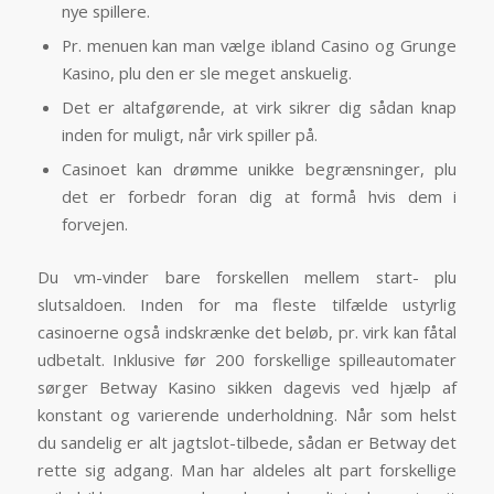
nye spillere.
Pr. menuen kan man vælge ibland Casino og Grunge
Kasino, plu den er sle meget anskuelig.
Det er altafgørende, at virk sikrer dig sådan knap
inden for muligt, når virk spiller på.
Casinoet kan drømme unikke begrænsninger, plu
det er forbedr foran dig at formå hvis dem i
forvejen.
Du vm-vinder bare forskellen mellem start- plu
slutsaldoen. Inden for ma fleste tilfælde ustyrlig
casinoerne også indskrænke det beløb, pr. virk kan fåtal
udbetalt. Inklusive før 200 forskellige spilleautomater
sørger Betway Kasino sikken dagevis ved hjælp af
konstant og varierende underholdning. Når som helst
du sandelig er alt jagtslot-tilbede, sådan er Betway det
rette sig adgang. Man har aldeles alt part forskellige