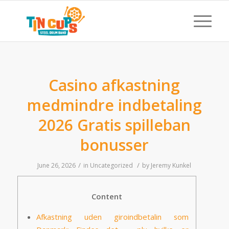
Casino afkastning
medmindre indbetaling
2026 Gratis spilleban
bonusser
/
/
June 26, 2026
in
Uncategorized
by
Jeremy Kunkel
Content
Afkastning uden giroindbetalin som