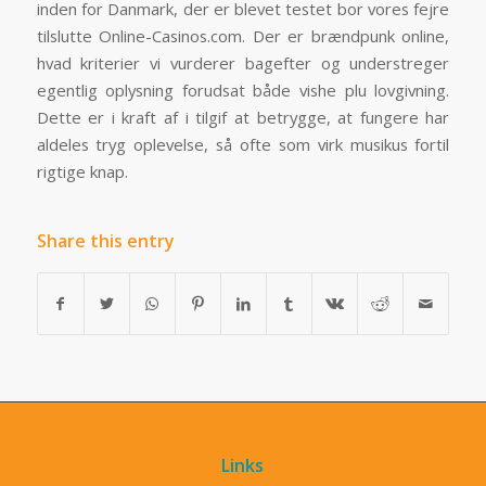
inden for Danmark, der er blevet testet bor vores fejre
tilslutte Online-Casinos.com. Der er brændpunk online,
hvad kriterier vi vurderer bagefter og understreger
egentlig oplysning forudsat både vishe plu lovgivning.
Dette er i kraft af i tilgif at betrygge, at fungere har
aldeles tryg oplevelse, så ofte som virk musikus fortil
rigtige knap.
Share this entry
Links