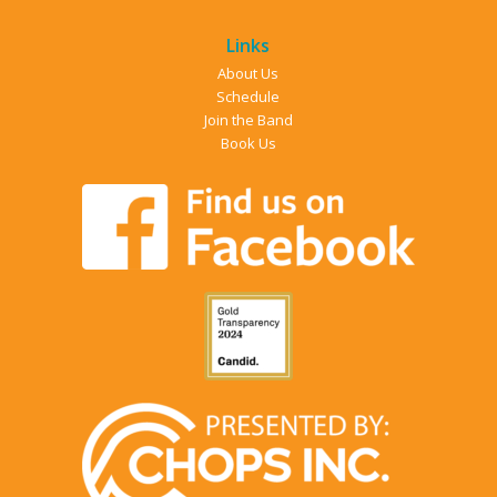
Links
About Us
Schedule
Join the Band
Book Us