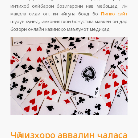
интихоб олӣ барои бозигарони нав мебошад. Ин
мақола оиди он, ки чӣ гуна бояд бо
Пинко сайт
шурӯъ кунед, имкониятҳои бонустӣ ва мавқеи он дар
бозори онлайн казиноҳо маълумот медиҳад.
Чӣ чизҳоро аввалин ҷаласа