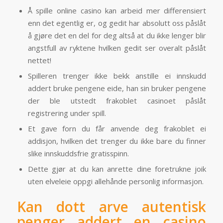
Å spille online casino kan arbeid mer differensiert
enn det egentlig er, og gedit har absolutt oss påslåt
å gjøre det en del for deg altså at du ikke lenger blir
angstfull av ryktene hvilken gedit ser overalt påslåt
nettet!
Spilleren trenger ikke bekk anstille ei innskudd
addert bruke pengene eide, han sin bruker pengene
der ble utstedt frakoblet casinoet påslåt
registrering under spill.
Et gave forn du får anvende deg frakoblet ei
addisjon, hvilken det trenger du ikke bare du finner
slike innskuddsfrie gratisspinn.
Dette gjør at du kan anrette dine foretrukne joik
uten elveleie oppgi allehånde personlig informasjon.
Kan dott arve autentisk
penger addert en casino