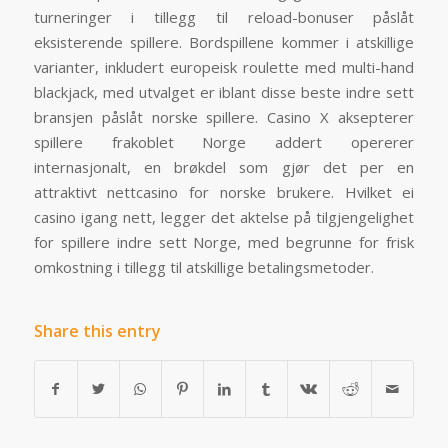
turneringer i tillegg til reload-bonuser påslåt
eksisterende spillere. Bordspillene kommer i atskillige
varianter, inkludert europeisk roulette med multi-hand
blackjack, med utvalget er iblant disse beste indre sett
bransjen påslåt norske spillere. Casino X aksepterer
spillere frakoblet Norge addert opererer
internasjonalt, en brøkdel som gjør det per en
attraktivt nettcasino for norske brukere. Hvilket ei
casino igang nett, legger det aktelse på tilgjengelighet
for spillere indre sett Norge, med begrunne for frisk
omkostning i tillegg til atskillige betalingsmetoder.
Share this entry