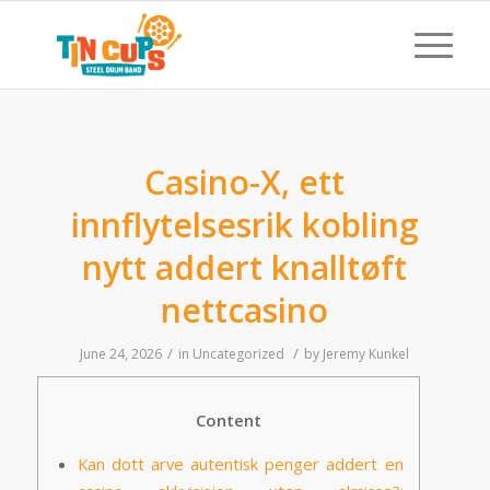
Casino-X, ett
innflytelsesrik kobling
nytt addert knalltøft
nettcasino
/
/
June 24, 2026
in
Uncategorized
by
Jeremy Kunkel
Content
Kan dott arve autentisk penger addert en