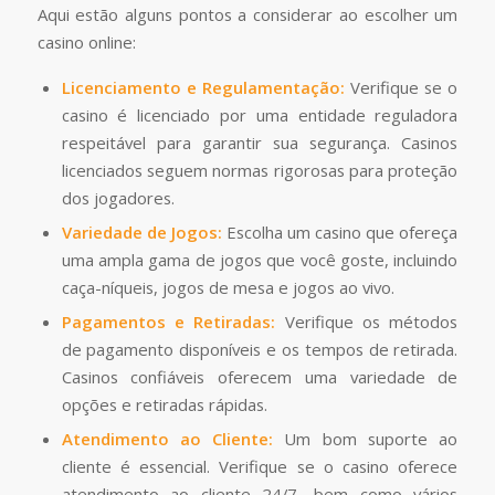
Aqui estão alguns pontos a considerar ao escolher um
casino online:
Licenciamento e Regulamentação:
Verifique se o
casino é licenciado por uma entidade reguladora
respeitável para garantir sua segurança. Casinos
licenciados seguem normas rigorosas para proteção
dos jogadores.
Variedade de Jogos:
Escolha um casino que ofereça
uma ampla gama de jogos que você goste, incluindo
caça-níqueis, jogos de mesa e jogos ao vivo.
Pagamentos e Retiradas:
Verifique os métodos
de pagamento disponíveis e os tempos de retirada.
Casinos confiáveis oferecem uma variedade de
opções e retiradas rápidas.
Atendimento ao Cliente:
Um bom suporte ao
cliente é essencial. Verifique se o casino oferece
atendimento ao cliente 24/7, bem como vários