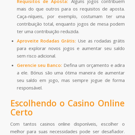
Requisitos de Aposta:
Alguns jogos contribuem
mais do que outros para os requisitos de aposta.
Caça-níqueis, por exemplo, costumam ter uma
contribuição total, enquanto jogos de mesa podem
ter uma contribuição reduzida.
Aproveite Rodadas Grátis:
Use as rodadas grátis
para explorar novos jogos e aumentar seu saldo
sem risco adicional.
Gerencie seu Banco:
Defina um orçamento e adira
a ele. Bónus são uma ótima maneira de aumentar
seu saldo em jogo, mas sempre jogue de forma
responsável.
Escolhendo o Casino Online
Certo
Com tantos casinos online disponíveis, escolher o
melhor para suas necessidades pode ser desafiador.