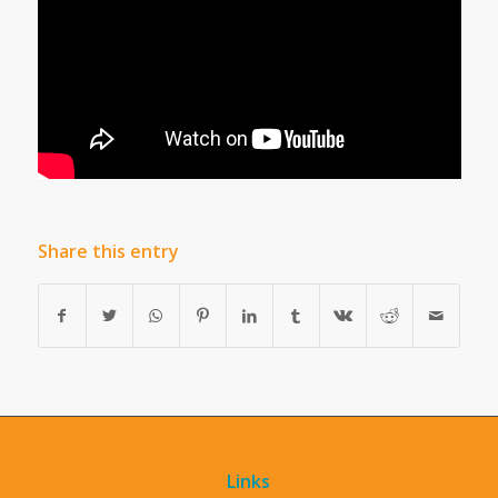
Share this entry
Links