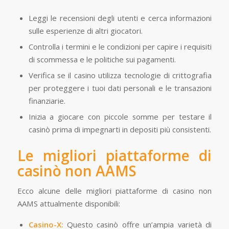
Leggi le recensioni degli utenti e cerca informazioni
sulle esperienze di altri giocatori.
Controlla i termini e le condizioni per capire i requisiti
di scommessa e le politiche sui pagamenti.
Verifica se il casino utilizza tecnologie di crittografia
per proteggere i tuoi dati personali e le transazioni
finanziarie.
Inizia a giocare con piccole somme per testare il
casinò prima di impegnarti in depositi più consistenti.
Le migliori piattaforme di
casinò non AAMS
Ecco alcune delle migliori piattaforme di casino non
AAMS attualmente disponibili:
Casino-X:
Questo casinò offre un’ampia varietà di