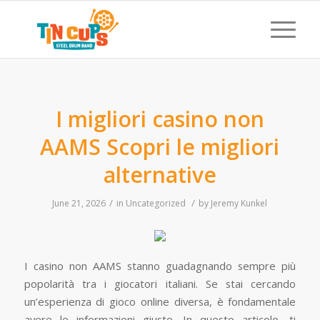
I migliori casino non
AAMS Scopri le migliori
alternative
/
/
June 21, 2026
in
Uncategorized
by
Jeremy Kunkel
I casino non AAMS stanno guadagnando sempre più
popolarità tra i giocatori italiani. Se stai cercando
un’esperienza di gioco online diversa, è fondamentale
avere le informazioni giuste. In questo articolo, ti