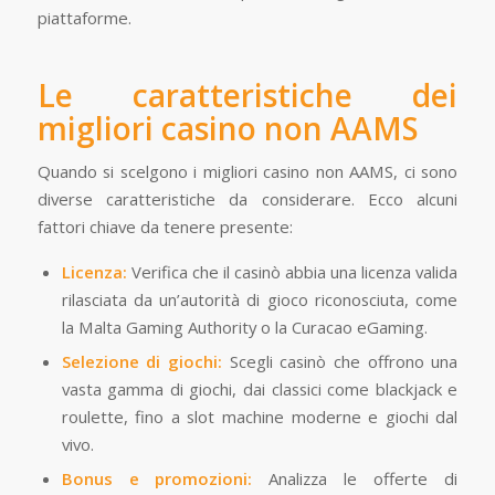
piattaforme.
Le caratteristiche dei
migliori casino non AAMS
Quando si scelgono i migliori casino non AAMS, ci sono
diverse caratteristiche da considerare. Ecco alcuni
fattori chiave da tenere presente:
Licenza:
Verifica che il casinò abbia una licenza valida
rilasciata da un’autorità di gioco riconosciuta, come
la Malta Gaming Authority o la Curacao eGaming.
Selezione di giochi:
Scegli casinò che offrono una
vasta gamma di giochi, dai classici come blackjack e
roulette, fino a slot machine moderne e giochi dal
vivo.
Bonus e promozioni:
Analizza le offerte di