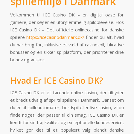
spillemiljø i Danmark
Velkommen til ICE Casino DK – en digital oase for
gamere, der søger en uforglemmelig spiloplevelse. Hos
ICE Casino DK – Det officielle onlinecasino for danske
spillere
https://icecasinodanmark.dk/
finder du alt, hvad
du har brug for, inklusive et væld af casinospil, lukrative
bonusser og en sikker spilplatform, der prioriterer dine
behov og ønsker.
Hvad Er ICE Casino DK?
ICE Casino DK er et førende online casino, der tilbyder
et bredt udvalg af spil til spillere i Danmark. Uanset om
du er til spilleautomater, bordspil eller live casino, vil du
finde noget, der passer til din smag. ICE Casino DK er
kendt for sin høj kvalitet og exceptionelle kundeservice,
hvilket gør det til et populært valg blandt danske