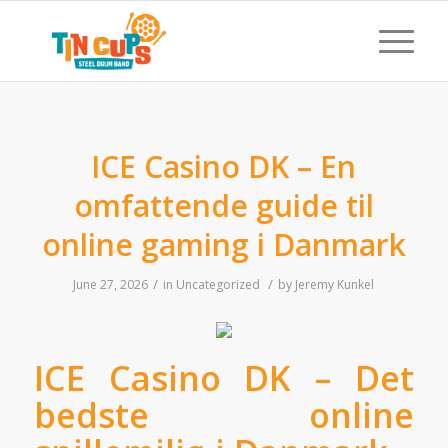
ICE Casino DK – En
omfattende guide til
online gaming i Danmark
/
/
June 27, 2026
in
Uncategorized
by
Jeremy Kunkel
ICE Casino DK – Det
bedste online