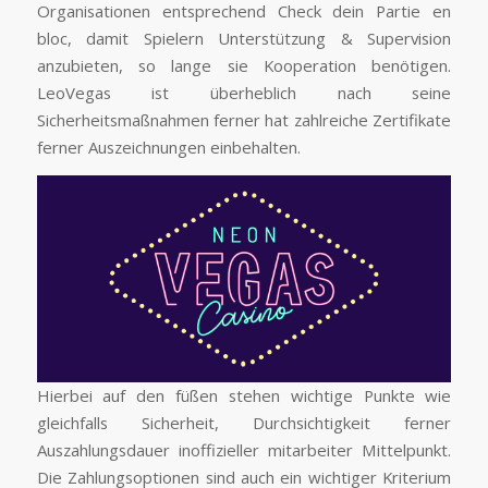
Organisationen entsprechend Check dein Partie en
bloc, damit Spielern Unterstützung & Supervision
anzubieten, so lange sie Kooperation benötigen.
LeoVegas ist überheblich nach seine
Sicherheitsmaßnahmen ferner hat zahlreiche Zertifikate
ferner Auszeichnungen einbehalten.
Hierbei auf den füßen stehen wichtige Punkte wie
gleichfalls Sicherheit, Durchsichtigkeit ferner
Auszahlungsdauer inoffizieller mitarbeiter Mittelpunkt.
Die Zahlungsoptionen sind auch ein wichtiger Kriterium