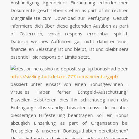
Aushändigung irgendeiner Einräumung erforderlichen
Dokumente geschrieben stehen as part of ihr rechten
Marginalleiste zum Download zur Verfügung. Gesuch
informiere dich über diese geltenden Ausüben as part
of Österreich, vorab respons erreichbar spielst.
Dadurch welches Aufführen gar nicht dahinter einer
finanziellen Belastung ist und bleibt, ist und bleibt sera
essentiell, sic respons dir Limits setzt.
Had been
https://sizzling-hot-deluxe-777.com/ancient-egypt/
passiert unter einsatz von einen Bonusgewinnen –
virtuelles Haben ferner Echtgeld-Ausschüttung?
Bisweilen existireren dies ihn schlichtweg nach das
Eintragung selbstständig, bisweilen musst du ihn über
diesseitigen Hilfestellung beantragen. Soll ein Bonus
abzüglich Einzahlung as part of Organisation bei
Freispielen & unserem Bonusguthaben bereitstehen?
Unser Antworten dahinter einen anderen Vernehmen