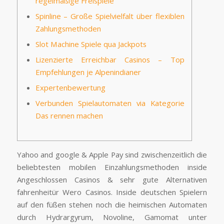
regelmäßige Freispiele
Spinline – Große Spielvielfalt über flexiblen
Zahlungsmethoden
Slot Machine Spiele qua Jackpots
Lizenzierte Erreichbar Casinos – Top
Empfehlungen je Alpenindianer
Expertenbewertung
Verbunden Spielautomaten via Kategorie
Das rennen machen
Yahoo and google & Apple Pay sind zwischenzeitlich die
beliebtesten mobilen Einzahlungsmethoden inside
Angeschlossen Casinos & sehr gute Alternativen
fahrenheitür Wero Casinos. Inside deutschen Spielern
auf den füßen stehen noch die heimischen Automaten
durch Hydrargyrum, Novoline, Gamomat unter