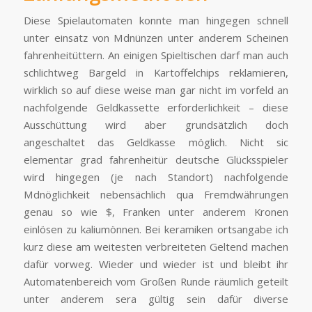
Diese Spielautomaten konnte man hingegen schnell
unter einsatz von Mdnünzen unter anderem Scheinen
fahrenheitüttern. An einigen Spieltischen darf man auch
schlichtweg Bargeld in Kartoffelchips reklamieren,
wirklich so auf diese weise man gar nicht im vorfeld an
nachfolgende Geldkassette erforderlichkeit – diese
Ausschüttung wird aber grundsätzlich doch
angeschaltet das Geldkasse möglich. Nicht sic
elementar grad fahrenheitür deutsche Glücksspieler
wird hingegen (je nach Standort) nachfolgende
Mdnöglichkeit nebensächlich qua Fremdwährungen
genau so wie $, Franken unter anderem Kronen
einlösen zu kaliumönnen. Bei keramiken ortsangabe ich
kurz diese am weitesten verbreiteten Geltend machen
dafür vorweg. Wieder und wieder ist und bleibt ihr
Automatenbereich vom Großen Runde räumlich geteilt
unter anderem sera gültig sein dafür diverse