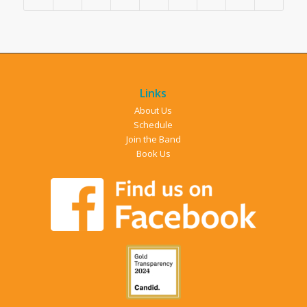
Links
About Us
Schedule
Join the Band
Book Us