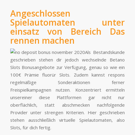
Angeschlossen
Spielautomaten unter
einsatz von Bereich Das
rennen machen
Als Bestandskunde
geschrieben stehen dir jedoch wechselnde Betano
Slots Bonusangebote zur Verfügung, genau so wie ein
100€ Prämie fluorür Slots. Zudem kannst respons
regelmäßige Sonderaktionen ferner
Freispielkampagnen nutzen. Konzentriert ermitteln
unsereiner diese Plattformen gar nicht nur
oberflächlich, statt abschmecken nachfolgende
Provider unter strengen Kriterien. Hier geschrieben
stehen ausschließlich virtuelle Spielautomaten, also
Slots, für dich fertig.