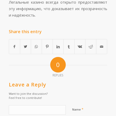
Легальные казино всегда открыто предоставляют
эту информацию, что доказывает их прозрачность
и надёжность.
Share this entry
0
REPLIES
Leave a Reply
Want to join the discussion?
Feel free to contribute!
*
Name