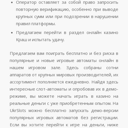
Оператор оставляет за собой право запросить
повторную верификацию, особенно при выводе
крупных сумм или при подозрении в нарушении
правил платформы.
Предлагаем перейти в раздел онлайн казино
Краш и испытать удачу.
Предлагаем вам поиграть бесплатно и без риска в
популярные и новые игровые автоматы онлайн в
нашем игровом зале. Здесь собраны сотни
аппаратов от крупных мировых производителей, их
ассортимент пополняется ежедневно. Найдя здесь
интересные слот-автоматы и опробовав их в демо-
режиме, вы можете начать играть в казино на
реальные деньги с уже приобретенным опытом. На
UkrSlots можно бесплатно запускать демо-версии
популярных игровых автоматов без регистрации.
Если вы хотите перейти к игре на деньги, ниже