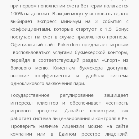
при первом пополнении счета беттерам полагается
100% на депозит. В акции могут участвовать те, кто
выбирает экспресс минимум на 3 события с
коэффициентами, которые стартуют с 1,5. Бонус
поступает на счет в случае правильного прогноза.
Официальный сайт Pokerdom предлагает игрокам
воспользоваться услугами букмекерской конторы,
перейдя в соответствующий раздел «Спорт» из
бокового меню. Клиентам букмекера доступны
высокие коэффициенты и удобная система
однокликового заключения пари.
Государственное регулирование защищает
интересы клиентов и обеспечивает честность
игрового процесса. Давайте посмотрим, как
работает система лицензирования и контроля в РБ.
Проверить наличие лицензии можно на сайте
компании или в Едином реестре лицензий.