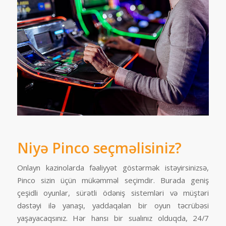
Niyə Pinco seçməlisiniz?
Onlayn kazinolarda fəaliyyət göstərmək istəyirsinizsə,
Pinco sizin üçün mükəmməl seçimdir. Burada geniş
çeşidli oyunlar, sürətli ödəniş sistemləri və müştəri
dəstəyi ilə yanaşı, yaddaqalan bir oyun təcrübəsi
yaşayacaqsınız. Hər hansı bir sualınız olduqda, 24/7