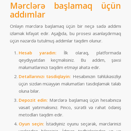
Mərclərə başlamaq üçün
addımlar
Onlayn mərclərə başlamaq üçün bir neçə sadə addımı
izləmək kifayət edir. Aşağıda, bu prosesi asanlaşdırmaq
üçün nəzərdə tutulmuş addımlar təqdim olunur.
Hesab yaradın:
İlk olaraq, platformada
qeydiyyatdan keçməlisiniz. Bu addım, şəxsi
məlumatlarınızı təqdim etməyi əhatə edir.
Detallarınızı təsdiqləyin:
Hesabınızın təhlükəsizliyi
üçün sizdən müəyyən məlumatları təsdiqləmək tələb
oluna bilər.
Depozit edin:
Mərclərə başlamaq üçün hesabınıza
vəsait yatırmalısınız. Pinco, sürətli və rahat ödəniş
metodları təqdim edir.
Oyun seçin:
İstədiyiniz oyunu seçərək, mərclərinizi
yerləşdirə bilərsiniz. İdman tədbirlərindən və ya