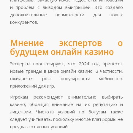
и проблем с выводом выигрышей. Это создало
дополнительные возможности для новых
конкурентов.
Мнение экспертов о
будущем онлайн казино
Эксперты прогнозируют, что 2024 год принесет
новые тренды в мире онлайн казино. В частности,
ожидается рост популярности мобильных
приложений для игр.
Игрокам рекомендуют внимательно выбирать
казино, обращая внимание на их репутацию и
лицензии. Чистота условий по бонусам также
следует учитывать, поскольку многие платформы не
предлагают ясных условий.