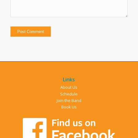
Links
About Us
Schedule
Join the Band
Book Us