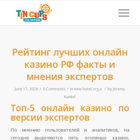
Рейтинг лучших онлайн
казино РФ факты и
мнения экспертов
/
/
/
June 17, 2026
0 Comments
in
new-hotel.org a
by
Jeremy
Kunkel
Топ-5 онлайн казино по
версии экспертов
По мнению пользователей и аналитиков, на
сегодня выделяются пять основных казино,