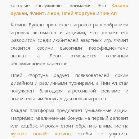
которые заслуживают внимания. Это
Казино
Вулкан
,
Флинт
,
Леон
,
Плей Фортуна
и
Пин Ап
.
Казино Вулкан привлекает игроков разнообразием
игровых автоматов и акциями, что делает его
фаворитом среди любителей азартных игр. Флинт
славится своими высокими коэффициентами
выплат, а Леон отмечается отличным
обслуживанием клиентов.
Плей Фортуна радует пользователей ярким
дизайном и различными турнирами, а Пин Ап стал
популярен благодаря агрессивной рекламе и
значительным бонусам для новых игроков.
Каждая платформа предлагает уникальные акции.
Например, увеличенные бонусы на первый депозит
или кэшбэк. Игрокам стоит обратить внимание на
лучшие онлайн казино
, чтобы не упустить