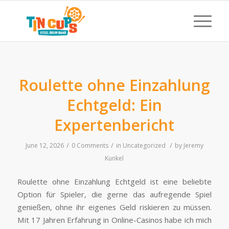
Roulette ohne Einzahlung
Echtgeld: Ein
Expertenbericht
/
/
/
June 12, 2026
0 Comments
in
Uncategorized
by
Jeremy
Kunkel
Roulette ohne Einzahlung Echtgeld ist eine beliebte
Option für Spieler, die gerne das aufregende Spiel
genießen, ohne ihr eigenes Geld riskieren zu müssen.
Mit 17 Jahren Erfahrung in Online-Casinos habe ich mich