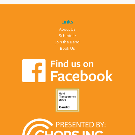
Links
About Us
Schedule
Join the Band
Book Us