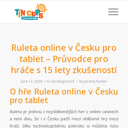
Ruleta online v Česku pro
tablet – Průvodce pro
hráče s 15 lety zkušeností
/
/
June 12, 2026
in
Uncategorized
by
Jeremy Kunkel
O hře Ruleta online v Česku
pro tablet
Ruleta je jednou z nejoblíbenějších her v online casinech
a není divu, že i v Česku patří mezi oblíbené hry mezi
hráči. Díky technologickému pokroku si můžete tuto