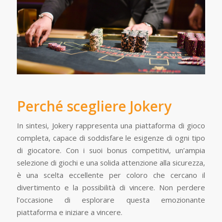
Perché scegliere Jokery
In sintesi, Jokery rappresenta una piattaforma di gioco
completa, capace di soddisfare le esigenze di ogni tipo
di giocatore. Con i suoi bonus competitivi, un’ampia
selezione di giochi e una solida attenzione alla sicurezza,
è una scelta eccellente per coloro che cercano il
divertimento e la possibilità di vincere. Non perdere
l’occasione di esplorare questa emozionante
piattaforma e iniziare a vincere.