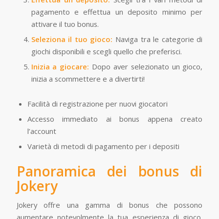
pagamento e effettua un deposito minimo per
attivare il tuo bonus.
Seleziona il tuo gioco:
Naviga tra le categorie di
giochi disponibili e scegli quello che preferisci.
Inizia a giocare:
Dopo aver selezionato un gioco,
inizia a scommettere e a divertirti!
Facilità di registrazione per nuovi giocatori
Accesso immediato ai bonus appena creato
l’account
Varietà di metodi di pagamento per i depositi
Panoramica dei bonus di
Jokery
Jokery offre una gamma di bonus che possono
aumentare notevolmente la tua esperienza di gioco.