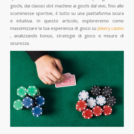
giochi, dai classici slot machine ai giochi dal vivo, fino alle
scommesse sportive, il tutto su una piattaforma sicura
e intuitiva. In questo articolo, esploreremo come
massimizzare la tua esperienza di gioco su
Jokery casino
, analizzando bonus, strategie di gioco e misure di
sicurezza.