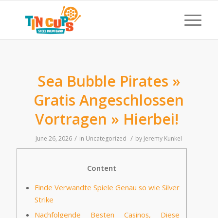
Sea Bubble Pirates »
Gratis Angeschlossen
Vortragen » Hierbei! ️
/
/
June 26, 2026
in
Uncategorized
by
Jeremy Kunkel
Content
Finde Verwandte Spiele Genau so wie Silver
Strike
Nachfolgende Besten Casinos, Diese