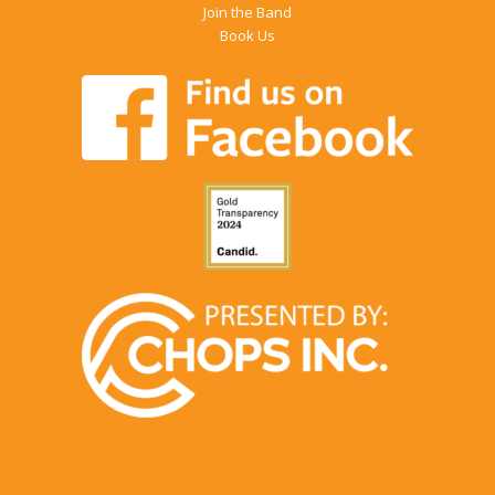
Join the Band
Book Us