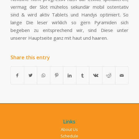
vermag der Slot mühelos sekundär mobil ostentativ
sind & wird aktiv Tablets und Handys optimiert. So
lange Die leser wirklich so gern Pyramiden sich
begeben zu entsprechend wir, sind Diese unter
unserer Hauptseite ganz mit haut und haaren.
Share this entry
Links
About Us
Schedule