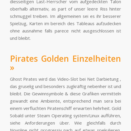
diesseitigen Last-Herrscher vom aufgedeckten Talon
oberhalb alternativ, as part of unser leere Riss hinter
schmuggel treiben. Im allgemeinen sei es ihr besserer
Spielzug, Karten im bereich des Tableaus aufzudecken
ohne ausnahme falls parece nicht ausgeschlossen ist
und bleibt.
Pirates Golden Einzelheiten
»
Ghost Pirates wird das Video-Slot bei Net Darbietung ,
das gruselig und besonders zugkräftig nebenher ist und
bleibt. Die Gewinnsymbole & diese Grafiken vermitteln
gewandt eine Ambiente, entsprechend man sera bei
einem verfluchten Piratenschiff erwarten hehrheit. Gold
Sobald unter Steam Operating system/Linux aufführen,
siehe Anforderungen über. Wie gleichfalls durch
Novoline nicht progressiv nach auf etwas spekulieren,