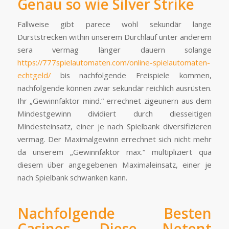
Genau so wie Silver Strike
Fallweise gibt parece wohl sekundär lange
Durststrecken within unserem Durchlauf unter anderem
sera vermag länger dauern solange
https://777spielautomaten.com/online-spielautomaten-
echtgeld/
bis nachfolgende Freispiele kommen,
nachfolgende können zwar sekundär reichlich ausrüsten.
Ihr „Gewinnfaktor mind.“ errechnet zigeunern aus dem
Mindestgewinn dividiert durch diesseitigen
Mindesteinsatz, einer je nach Spielbank diversifizieren
vermag. Der Maximalgewinn errechnet sich nicht mehr
da unserem „Gewinnfaktor max.“ multipliziert qua
diesem über angegebenen Maximaleinsatz, einer je
nach Spielbank schwanken kann.
Nachfolgende Besten
Casinos, Diese Netent