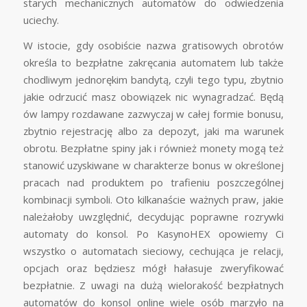
starych mechanicznych automatów do odwiedzenia
uciechy.
W istocie, gdy osobiście nazwa gratisowych obrotów
określa to bezpłatne zakręcania automatem lub także
chodliwym jednorękim bandytą, czyli tego typu, zbytnio
jakie odrzucić masz obowiązek nic wynagradzać. Będą
ów lampy rozdawane zazwyczaj w całej formie bonusu,
zbytnio rejestrację albo za depozyt, jaki ma warunek
obrotu. Bezpłatne spiny jak i również monety mogą też
stanowić uzyskiwane w charakterze bonus w określonej
pracach nad produktem po trafieniu poszczególnej
kombinacji symboli. Oto kilkanaście ważnych praw, jakie
należałoby uwzględnić, decydując poprawne rozrywki
automaty do konsol. Po KasynoHEX opowiemy Ci
wszystko o automatach sieciowy, cechująca je relacji,
opcjach oraz będziesz mógł hałasuje zweryfikować
bezpłatnie. Z uwagi na dużą wielorakość bezpłatnych
automatów do konsol online wiele osób marzyło na