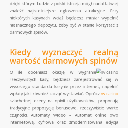
dzięki którym Ludzie z polski istnieją mógł nadal łatwiej
znaleźć najistotniejsze ogłoszenia atrakcyjne. Przy
niektórych kasynach wciąż będziesz musiał wypełnić
nieznacznego depozytu, żeby być w stanie korzystać z
darmowych spinów.
Kiedy wyznaczyć realną
wartość darmowych spinów
O ile doceniasz okazję w wygranie
rzeczywistych kasy, będziesz zarejestrować się w
wysokiego standardu kasynie przez internet, napełnić
wpłaty jak i również zacząć wystawiać. Oprócz
nv casino
szlachetnej oceny na opinii użytkowników, proponują
tradycyjne propozycję bonusowe, rzeczywiście warte
czujności. Automaty Wideo – Automat online owo
internetową, cyfrowa oraz zmodernizowana edycja