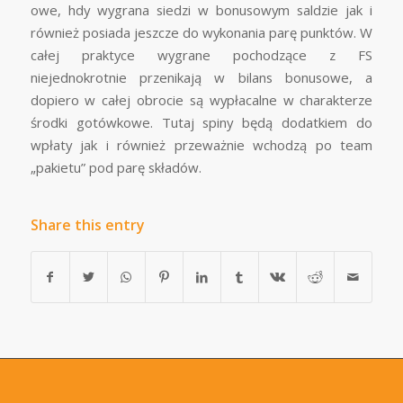
owe, hdy wygrana siedzi w bonusowym saldzie jak i
również posiada jeszcze do wykonania parę punktów. W
całej praktyce wygrane pochodzące z FS
niejednokrotnie przenikają w bilans bonusowe, a
dopiero w całej obrocie są wypłacalne w charakterze
środki gotówkowe. Tutaj spiny będą dodatkiem do
wpłaty jak i również przeważnie wchodzą po team
„pakietu” pod parę składów.
Share this entry