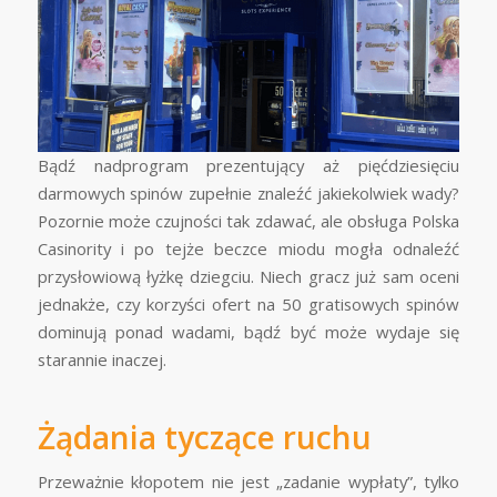
Bądź nadprogram prezentujący aż pięćdziesięciu
darmowych spinów zupełnie znaleźć jakiekolwiek wady?
Pozornie może czujności tak zdawać, ale obsługa Polska
Casinority i po tejże beczce miodu mogła odnaleźć
przysłowiową łyżkę dziegciu. Niech gracz już sam oceni
jednakże, czy korzyści ofert na 50 gratisowych spinów
dominują ponad wadami, bądź być może wydaje się
starannie inaczej.
Żądania tyczące ruchu
Przeważnie kłopotem nie jest „zadanie wypłaty”, tylko