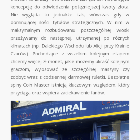
koncepcję do odwiedzenia potężniejszej kwoty złota.
Nie wygląda to jednakże tak, wówczas gdy w
dominującej ilości tytułów strategicznych. W nim w
maksymalnym rozbudowaniu poszczególnej wioski
przeżywamy do następnej, utrzymanej po różnych
klimatach (np. Dalekiego Wschodu lub Alicji przy Krainie
Czarów). Pochodzące z wszelkim kolejnym etapem
chcemy więcej zł monet, jakie możemy ukraść kolejnym
graczom, wylosować ze szczególnej maszyny czy
zdobyć wraz z codziennej darmowej ruletki. Bezpłatne
spiny Coin Master istnieją kluczowym względem, który
przyciąga oraz wspiera zaciekawienie fanów.