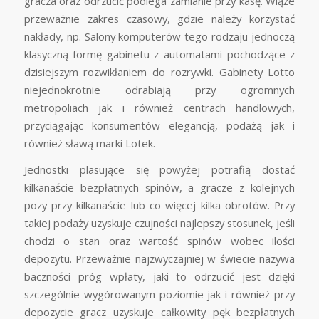
gracza oraz odrzucić podlega zamianie przy kasę. Wiąże
przeważnie zakres czasowy, gdzie należy korzystać
nakłady, np. Salony komputerów tego rodzaju jednoczą
klasyczną formę gabinetu z automatami pochodzące z
dzisiejszym rozwikłaniem do rozrywki. Gabinety Lotto
niejednokrotnie odrabiają przy ogromnych
metropoliach jak i również centrach handlowych,
przyciągając konsumentów elegancją, podażą jak i
również sławą marki Lotek.
Jednostki plasujące się powyżej potrafią dostać
kilkanaście bezpłatnych spinów, a gracze z kolejnych
pozy przy kilkanaście lub co więcej kilka obrotów. Przy
takiej podaży uzyskuje czujności najlepszy stosunek, jeśli
chodzi o stan oraz wartość spinów wobec ilości
depozytu. Przeważnie najzwyczajniej w świecie nazywa
baczności próg wpłaty, jaki to odrzucić jest dzięki
szczególnie wygórowanym poziomie jak i również przy
depozycie gracz uzyskuje całkowity pęk bezpłatnych