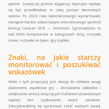
spinów. Zazwyczaj premia wyjąwszy depozytu wydaje
się być przedkładany w całej postaci darmowych
spinów. Po 2024 roku kalendarzowego wystartowało
następne bardzo udane kasyno internetowego spośród
licencją Curacao GCB — Immerion. Zgromadzono tu
nad 6000 komputerów w kategoriach sloty, rozrywki
sowie, rozrywki na żywo i gry szybkie.
Znaki, na jakie starczy
monitorować i poszukiwać
wskazówek
Wielu z tych propozycji jest okazją do oddania uwagi
ulubionemu aspektowi gry – obstawiania zakładów i
zwiększeniu emocji dotyczących trafianiem prawdziwych
zapłaty bez ryzykowania swych zasobów.
Zdecydowaliśmy się opracować sześć ważnych zasad,