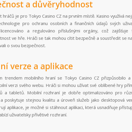
čnost a důvěryhodnost
 hráčů je pro Tokyo Casino CZ na prvním místě. Kasino využívá ne
technologie pro ochranu osobních a finančních údajů svých uživa
 licencováno a regulováno příslušnými orgány, což zajišťuje 
tnost ve hře. Hráči se tak mohou cítit bezpečně a soustředit se na
vali o svou bezpečnost.
ní verze a aplikace
m trendem mobilního hraní se Tokyo Casino CZ přizpůsobilo a 
bilní verzi svého webu. Hráči si mohou užívat své oblíbené hry pří
 a tabletů. Mobilní rozhraní je dobře optimalizováno pro různ
a poskytuje stejnou kvalitu a úroveň služeb jako desktopová ver
rují aplikace, je možné si stáhnout aplikaci, která usnadňuje příst
bízí uživatelsky přívětivé rozhraní.