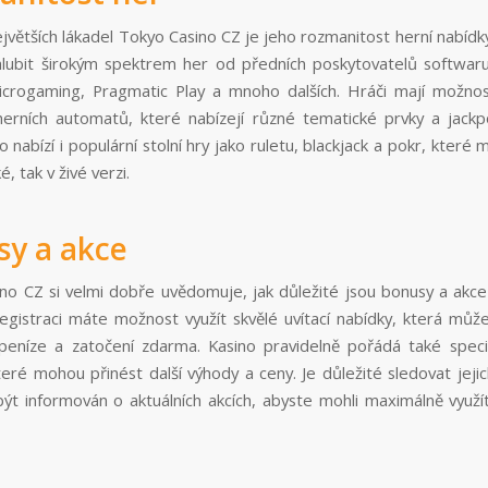
jvětších lákadel Tokyo Casino CZ je jeho rozmanitost herní nabídk
ubit širokým spektrem her od předních poskytovatelů softwaru
crogaming, Pragmatic Play a mnoho dalších. Hráči mají možnos
erních automatů, které nabízejí různé tematické prvky a jack
o nabízí i populární stolní hry jako ruletu, blackjack a pokr, které
ké, tak v živé verzi.
y a akce
no CZ si velmi dobře uvědomuje, jak důležité jsou bonusy a akce
gistraci máte možnost využít skvělé uvítací nabídky, která můž
eníze a zatočení zdarma. Kasino pravidelně pořádá také speci
teré mohou přinést další výhody a ceny. Je důležité sledovat jej
být informován o aktuálních akcích, abyste mohli maximálně využít