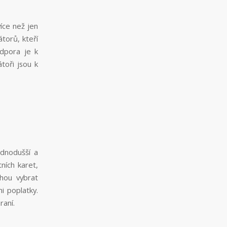
více než jen
torů, kteří
odpora je k
toři jsou k
ednodušší a
ních karet,
ohou vybrat
i poplatky.
raní.