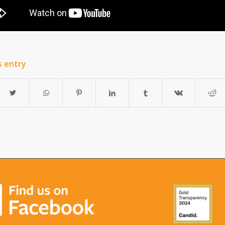
s entry