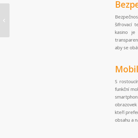
Bezpe
Bezpečnost
69Games Casino CZ – Vše o online
hazardních hrách
šifrovací 
kasino je
transparen
aby se obá
Mobil
S rostoucí
funkční mo
smartphonů
obrazovek 
kteří prefe
obsahu a na