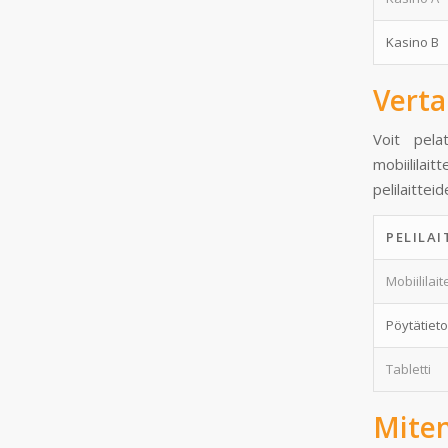
Kasino B
Vertai
Voit pela
mobiililaitt
pelilaitteide
PELILAI
Mobiililait
Pöytätiet
Tabletti
Miten