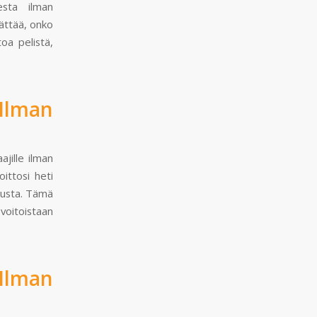
esta ilman
ättää, onko
oa pelistä,
lman
jille ilman
oittosi heti
tusta. Tämä
voitoistaan
Ilman