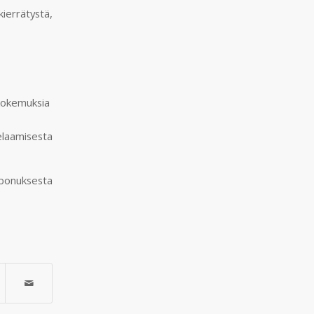
errätystä,
 kokemuksia
pelaamisesta
 bonuksesta