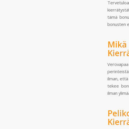
Tervetulo
kierrätyst
tämä bonus
bonusten ed
Mik
Kierr
Verovapaa 
perinteistä
ilman, ett
tekee bonu
ilman ylimä
Peli
Kierr