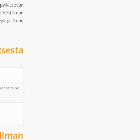
alkitsevan
 heti ilman
yylejä ilman
sesta
errattuna
Ilman