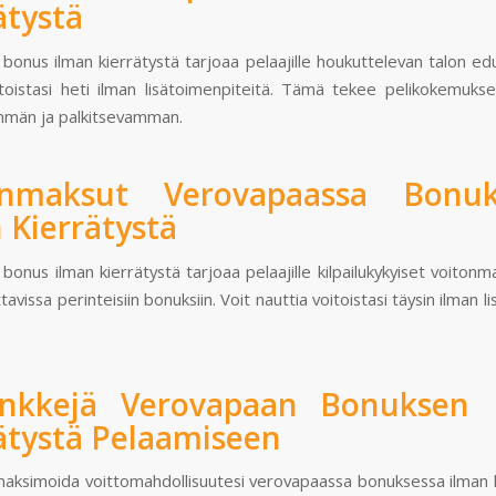
ätystä
onus ilman kierrätystä tarjoaa pelaajille houkuttelevan talon edun
itoistasi heti ilman lisätoimenpiteitä. Tämä tekee pelikokemukse
mmän ja palkitsevamman.
onmaksut Verovapaassa Bonuk
 Kierrätystä
onus ilman kierrätystä tarjoaa pelaajille kilpailukykyiset voitonm
tavissa perinteisiin bonuksiin. Voit nauttia voitoistasi täysin ilman li
vinkkejä Verovapaan Bonuksen 
ätystä Pelaamiseen
 maksimoida voittomahdollisuutesi verovapaassa bonuksessa ilman k