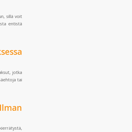
, sillä voit
sta entistä
sessa
aksut, jotka
säehtoja tai
Ilman
ierrätystä,